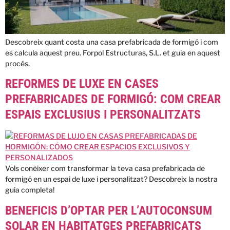
Descobreix quant costa una casa prefabricada de formigó i com
es calcula aquest preu. Forpol Estructuras, S.L. et guia en aquest
procés.
REFORMES DE LUXE EN CASES
PREFABRICADES DE FORMIGÓ: COM CREAR
ESPAIS EXCLUSIUS I PERSONALITZATS
Vols conèixer com transformar la teva casa prefabricada de
formigó en un espai de luxe i personalitzat? Descobreix la nostra
guia completa!
BENEFICIS D’OPTAR PER L’AUTOCONSUM
SOLAR EN HABITATGES PREFABRICATS