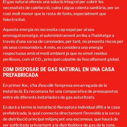
El gas natural ofereix una solució integral per cobrir les
necessitats de calefacció, cuina i aigua calenta sanitària, per un
cost molt menor que la resta de fonts, especialment que
l’electricitat.
Aquesta energia no necessita cap espai per al seu
emmagatzematge, el subministrament arriba a l’habitatge a
través d’una xarxa de canonades, per tant, no presenta riscos per
als seus consumidors. A més, es considera una energia
respectuosa amb el medi ambient ja que no emet residus
perillosos, com el CO₂, principal culpable de l’escalfament global.
COM DISPOSAR DE GAS NATURAL EN UNA CASA
PREFABRICADA
En primer lloc, s’ha d’escollir l’empresa encarregada de la
instal·lació. Es recomana fer una comparativa de pressupostos
entre els diferents instal·ladors de gas autoritzats.
Es durà a terme la instal·lació Receptora Individual (IRI) a la casa
prefabricada, la qual connecta directament l’immoble a la xarxa
de distribució principal mitjançant una escomesa, que haurà de
ser sol·licitada prèviament a la distribuïdora de gas de la zona.