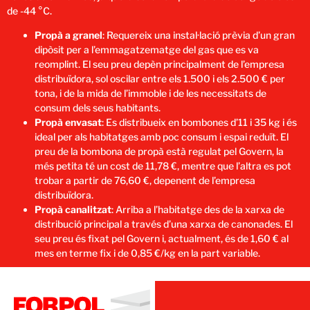
de -44 °C.
Propà a granel
: Requereix una instal·lació prèvia d’un gran
dipòsit per a l’emmagatzematge del gas que es va
reomplint. El seu preu depèn principalment de l’empresa
distribuïdora, sol oscilar entre els 1.500 i els 2.500 € per
tona, i de la mida de l’immoble i de les necessitats de
consum dels seus habitants.
Propà envasat
: Es distribueix en bombones d’11 i 35 kg i és
ideal per als habitatges amb poc consum i espai reduït. El
preu de la bombona de propà està regulat pel Govern, la
més petita té un cost de 11,78 €, mentre que l’altra es pot
trobar a partir de 76,60 €, depenent de l’empresa
distribuïdora.
Propà canalitzat
: Arriba a l’habitatge des de la xarxa de
distribució principal a través d’una xarxa de canonades. El
seu preu és fixat pel Govern i, actualment, és de 1,60 € al
mes en terme fix i de 0,85 €/kg en la part variable.