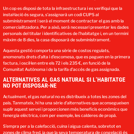
Un cop es disposi de tota la infraestructura i es verifiqui que la
instal·lació és segura, s’assignarà un codi CUPS al
subministrament i serà el moment de contractar el gas amb la
comercialitzadora. Per a això, serà necessari presentar les dades
personals del titular i identificatives de l’habitatge i, en un termini
màxim de 8 dies, la casa disposarà de subministrament.
Aquesta gestió comporta una sèrie de costos regulats,
anomenats drets d’alta i d’escomesa, que es paguen en la primera
factura, i oscil·len entre els 72 i els 235 €, en funció de la
Comunitat Autònoma i de la tarifa d’accés de gas assignada.
ALTERNATIVES AL GAS NATURAL SI L’HABITATGE
NO POT DISPOSAR-NE
Actualment, el gas natural no es distribueix a totes les zones del
país. Tanmateix, hi ha una sèrie d’alternatives que aconsegueixen
suplir aquest servei i proporcionen més beneficis econòmics que
l’energia elèctrica, com per exemple, les calderes de propà.
S’empra per a la calefacció, cuina i aigua calenta, sobretot en
zones de clima fred, ja que la seva temperatura de congelació és