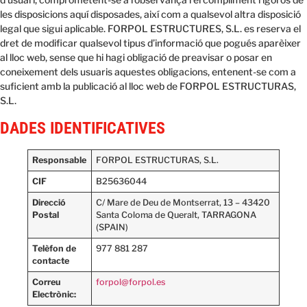
les disposicions aquí disposades, així com a qualsevol altra disposició
legal que sigui aplicable. FORPOL ESTRUCTURES, S.L. es reserva el
dret de modificar qualsevol tipus d’informació que pogués aparèixer
al lloc web, sense que hi hagi obligació de preavisar o posar en
coneixement dels usuaris aquestes obligacions, entenent-se com a
suficient amb la publicació al lloc web de FORPOL ESTRUCTURAS,
S.L.
DADES IDENTIFICATIVES
Responsable
FORPOL ESTRUCTURAS, S.L.
CIF
B25636044
Direcció
C/ Mare de Deu de Montserrat, 13 – 43420
Postal
Santa Coloma de Queralt, TARRAGONA
(SPAIN)
Telèfon de
977 881 287
contacte
Correu
forpol@forpol.es
Electrònic: