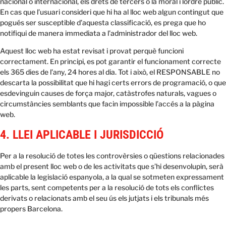
nacional o internacional, els drets de tercers o la moral i lordre públic.
En cas que l’usuari consideri que hi ha al lloc web algun contingut que
pogués ser susceptible d’aquesta classificació, es prega que ho
notifiqui de manera immediata a l’administrador del lloc web.
Aquest lloc web ha estat revisat i provat perquè funcioni
correctament. En principi, es pot garantir el funcionament correcte
els 365 dies de l’any, 24 hores al dia. Tot i això, el RESPONSABLE no
descarta la possibilitat que hi hagi certs errors de programació, o que
esdevinguin causes de força major, catàstrofes naturals, vagues o
circumstàncies semblants que facin impossible l’accés a la pàgina
web.
4. LLEI APLICABLE I JURISDICCIÓ
Per a la resolució de totes les controvèrsies o qüestions relacionades
amb el present lloc web o de les activitats que s’hi desenvolupin, serà
aplicable la legislació espanyola, a la qual se sotmeten expressament
les parts, sent competents per a la resolució de tots els conflictes
derivats o relacionats amb el seu ús els jutjats i els tribunals més
propers Barcelona.