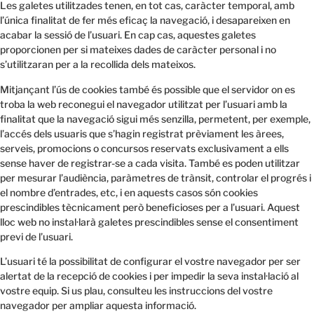
Les galetes utilitzades tenen, en tot cas, caràcter temporal, amb
l’única finalitat de fer més eficaç la navegació, i desapareixen en
acabar la sessió de l’usuari. En cap cas, aquestes galetes
proporcionen per si mateixes dades de caràcter personal i no
s’utilitzaran per a la recollida dels mateixos.
Mitjançant l’ús de cookies també és possible que el servidor on es
troba la web reconegui el navegador utilitzat per l’usuari amb la
finalitat que la navegació sigui més senzilla, permetent, per exemple,
l’accés dels usuaris que s’hagin registrat prèviament les àrees,
serveis, promocions o concursos reservats exclusivament a ells
sense haver de registrar-se a cada visita. També es poden utilitzar
per mesurar l’audiència, paràmetres de trànsit, controlar el progrés i
el nombre d’entrades, etc, i en aquests casos són cookies
prescindibles tècnicament però beneficioses per a l’usuari. Aquest
lloc web no instal·larà galetes prescindibles sense el consentiment
previ de l’usuari.
L’usuari té la possibilitat de configurar el vostre navegador per ser
alertat de la recepció de cookies i per impedir la seva instal·lació al
vostre equip. Si us plau, consulteu les instruccions del vostre
navegador per ampliar aquesta informació.