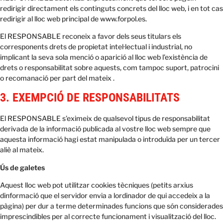
redirigir directament els continguts concrets del lloc web, i en tot cas
redirigir al lloc web principal de www.forpol.es.
El RESPONSABLE reconeix a favor dels seus titulars els
corresponents drets de propietat intel·lectual i industrial, no
implicant la seva sola menció o aparició al lloc web l’existència de
drets o responsabilitat sobre aquests, com tampoc suport, patrocini
o recomanació per part del mateix .
3. EXEMPCIÓ DE RESPONSABILITATS
El RESPONSABLE s’eximeix de qualsevol tipus de responsabilitat
derivada de la informació publicada al vostre lloc web sempre que
aquesta informació hagi estat manipulada o introduïda per un tercer
aliè al mateix.
Ús de galetes
Aquest lloc web pot utilitzar cookies tècniques (petits arxius
dinformació que el servidor envia a lordinador de qui accedeix a la
pàgina) per dur a terme determinades funcions que són considerades
imprescindibles per al correcte funcionament i visualització del lloc.