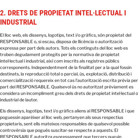
2. DRETS DE PROPIETAT INTEL·LECTUAL I
INDUSTRIAL
El lloc web, els dissenys, logotips, text i/o gràfics, són propietat del
RESPONSABLE o, si escau, disposa de llicència o autorització
expressa per part dels autors. Tots els continguts del lloc web es
troben degudament protegits per la normativa de propietat
intel·lectual i industrial, així com inscrits als registres públics
corresponents. Independentment de la finalitat per a la qual fossin
destinats, la reproducció total o parcial, ús, explotació, distribució i
comercialització requereix en tot cas l’autorització escrita prèvia per
part del RESPONSABLE. Qualsevol ús no autoritzat prèviament es
considera un incompliment greu dels drets de propietat intel·lectual o
industrial de lautor.
Els dissenys, logotips, text i/o gràfics aliens al RESPONSABLE i que
poguessin aparèixer al lloc web, pertanyen als seus respectius
propietaris, sent ells mateixos responsables de qualsevol possible
controvèrsia que pogués suscitar-se respecte a aquests. El
RESPONSABLE autoritza expressament que tercers puguin