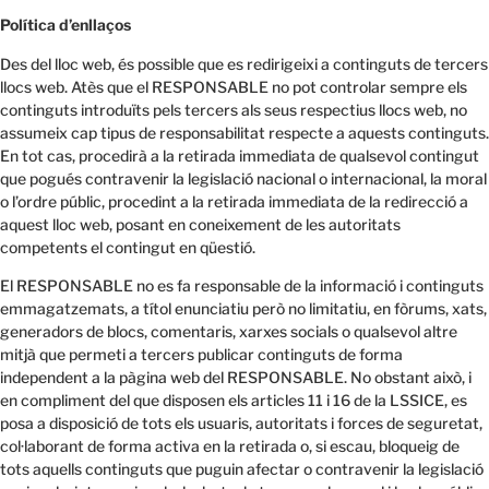
Política d’enllaços
Des del lloc web, és possible que es redirigeixi a continguts de tercers
llocs web. Atès que el RESPONSABLE no pot controlar sempre els
continguts introduïts pels tercers als seus respectius llocs web, no
assumeix cap tipus de responsabilitat respecte a aquests continguts.
En tot cas, procedirà a la retirada immediata de qualsevol contingut
que pogués contravenir la legislació nacional o internacional, la moral
o l’ordre públic, procedint a la retirada immediata de la redirecció a
aquest lloc web, posant en coneixement de les autoritats
competents el contingut en qüestió.
El RESPONSABLE no es fa responsable de la informació i continguts
emmagatzemats, a títol enunciatiu però no limitatiu, en fòrums, xats,
generadors de blocs, comentaris, xarxes socials o qualsevol altre
mitjà que permeti a tercers publicar continguts de forma
independent a la pàgina web del RESPONSABLE. No obstant això, i
en compliment del que disposen els articles 11 i 16 de la LSSICE, es
posa a disposició de tots els usuaris, autoritats i forces de seguretat,
col·laborant de forma activa en la retirada o, si escau, bloqueig de
tots aquells continguts que puguin afectar o contravenir la legislació