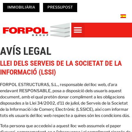
IMMOBILIÀRIA
PRESSUPOST
CASES PREFABRICADES DE FORMIGÓ
PREFABRICATS DE FORMIGÓ
NAUS PREFABRICADES
Obres Realitzades
TREBALLA A FORPOL
AVÍS LEGAL
LLEI DELS SERVEIS DE LA SOCIETAT DE LA
INFORMACIÓ (LSSI)
FORPOL ESTRUCTURAS, S.L., responsable del lloc web, d’ara
endavant RESPONSABLE, posa a disposició dels usuaris aquest
document, amb el qual pretén donar compliment a les obligacions
disposades a la Llei 34/2002, d’11 de juliol, de Serveis de la Societat
de la Informació i de Comerç Electrònic (LSSICE), així com informar
tots els usuaris del lloc web respecte a quines són les condicions dús.
Tota persona que accedeixi a aquest lloc web assumeix el paper
d’usuari, comprometent-se a l’observança i el compliment rigorós de