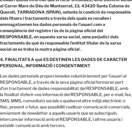
al Carrer Mare de Déu de Montserrat, 13, 43420 Santa Coloma de
Queralt, TARRAGONA (SPAIN), ostenta la condició de responsable
dels fitxers i tractaments a través dels quals es recullen i
emmagatzemen les dades personals de l’usuari com a
conseqüència del registre i ús de la pàgina oficial del
RESPONSABLE, en aquesta xarxa social, sens perjudici dels
tractaments de què és responsable l’entitat titular de la xarxa
social on es troba la nostra pàgina oficial .
4. FINALITATS A què ES DESTINEN LES DADES DE CARÀCTER
PERSONAL, INFORMACIÓ I CONSENTIMENT
Les dades personals proporcionades voluntàriament per l’usuari al
RESPONSABLE, a través de la seva pàgina oficial formaran part
d’un tractament de dades responsabilitat del RESPONSABLE, amb
la finalitat d’oferir-vos informació del RESPONSABLE, per e-mail, fax,
SMS, MMS, comunitats socials o qualsevol altre mitjà electrònic o
físic, present o futur, que possibiliti realitzar comunicació comercials,
enviament de newsletter a aquells usuaris que se subscriguin,
intercanviar informació amb el RESPONSABLE, i altres usuaris i
establir comunicació amb tercers.