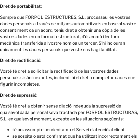
Dret de portabilitat:
Sempre que FORPOL ESTRUCTURES, S.L. processeu les vostres
dades personals a través de mitjans automatitzats en base al vostre
consentiment oa un acord, teniu dret a obtenir una còpia de les
vostres dades en un format estructurat, d’ús comú i lectura
mecànica transferida al vostre nom oa un tercer. S’hi inclouran
únicament les dades personals que vostè ens hagi facilitat.
Dret de rectificació:
Vostè té dret a sol·licitar la rectificació de les vostres dades
personals si són inexactes, incloent-hi el dret a completar dades que
figurin incompletes.
Dret de supressió:
Vostè té dret a obtenir sense dilació indeguda la supressió de
qualsevol dada personal seva tractada per FORPOL ESTRUCTURAS,
S.L. en qualsevol moment, excepte en les situacions següents:
té un assumpte pendent amb el Servei d’atenció al client
se sospita o està confirmat que ha utilitzat incorrectament els