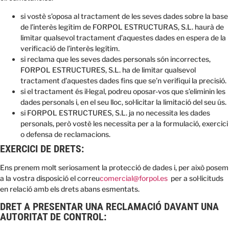
si vostè s’oposa al tractament de les seves dades sobre la base
de l’interès legítim de FORPOL ESTRUCTURAS, S.L. haurà de
limitar qualsevol tractament d’aquestes dades en espera de la
verificació de l’interès legítim.
si reclama que les seves dades personals són incorrectes,
FORPOL ESTRUCTURES, S.L. ha de limitar qualsevol
tractament d’aquestes dades fins que se’n verifiqui la precisió.
si el tractament és il·legal, podreu oposar-vos que s’eliminin les
dades personals i, en el seu lloc, sol·licitar la limitació del seu ús.
si FORPOL ESTRUCTURES, S.L. ja no necessita les dades
personals, però vostè les necessita per a la formulació, exercici
o defensa de reclamacions.
EXERCICI DE DRETS:
Ens prenem molt seriosament la protecció de dades i, per això posem
a la vostra disposició el correu
comercial@forpol.es
per a sol·licituds
en relació amb els drets abans esmentats.
DRET A PRESENTAR UNA RECLAMACIÓ DAVANT UNA
AUTORITAT DE CONTROL: