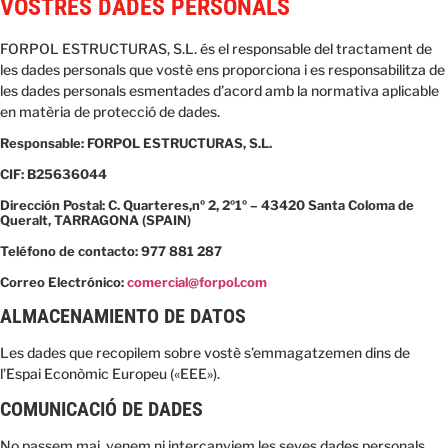
VOSTRES DADES PERSONALS
FORPOL ESTRUCTURAS, S.L. és el responsable del tractament de
les dades personals que vostè ens proporciona i es responsabilitza de
les dades personals esmentades d’acord amb la normativa aplicable
en matèria de protecció de dades.
Responsable: FORPOL ESTRUCTURAS, S.L.
CIF: B25636044
Dirección Postal: C. Quarteres,nº 2, 2º1º – 43420 Santa Coloma de
Queralt, TARRAGONA (SPAIN)
Teléfono de contacto: 977 881 287
Correo Electrónico:
comercial@forpol.com
ALMACENAMIENTO DE DATOS
Les dades que recopilem sobre vostè s’emmagatzemen dins de
l’Espai Econòmic Europeu («EEE»).
COMUNICACIÓ DE DADES
No passem mai, venem ni intercanviem les seves dades personals