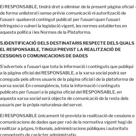
El RESPONSABLE, tindrà dret a eliminar de la present pàgina oficial -
de forma unilateral i sense prèvia comunicació ni autorització de
l’usuari- qualsevol contingut publicat per l’usuari quan l’usuari
infringeixi o vulneri la legislació vigent, les normes establertes en
aquesta política i les Normes de la Plataforma.
5.IDENTIFICACIÓ DELS DESTINATARIS RESPECTE DELS QUALS
EL RESPONSABLE, TINGUI PREVIST LA REALITZACIÓ DE
CESSIONS O COMUNICACIONS DE DADES
S’adverteix a l’usuari que tota la informació i continguts que publiqui
a la pàgina oficial del RESPONSABLE, a la xarxa social podrà ser
coneguda pels altres usuaris de la pàgina oficial i de la plataforma de
xarxa social. En conseqüència, tota la informació i continguts
publicats per l’usuari a la pàgina oficial del RESPONSABLE, en
aquesta xarxa social serà objecte de comunicació de la resta dels
usuaris per la pròpia naturalesa del servei.
El RESPONSABLE únicament té prevista la realització de cessions o
comunicacions de dades que per raó de la normativa vigent hagi de
realitzar a jutges, tribunals, administracions públiques i autoritats
competents de caràcter administratiu.