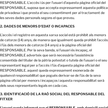
RESPONSABLE. L’accés i ús per l’usuari d’aquesta pàgina oficial del
RESPONSABLE, suposa que accepta expressament aquesta política
de privadesa i que presta el seu consentiment per al tractament de
les seves dades personals segons el que preveu.
2. DADES DE MENORS D’EDAT O INCAPACES
L’accés i el registre en aquesta xarxa social està prohibit als menors
de catorze (14) anys, de manera que igualment queda prohibit l’accés
i l’ús dels menors de catorze (14 anys) a la pàgina oficial del
RESPONSABLE. Per la seva banda, si l’usuari és incapaç, el
RESPONSABLE adverteix que serà necessària l’assistència
consentida del titular de la pàtria potestat o tutela de l’usuari o el seu
representant legal per a l’accés i l’ús d’aquesta pàgina oficial del
RESPONSABLE. aquest queda expressament exonerada de
qualsevol responsabilitat que pogués derivar-se de l’ús de la seva
pàgina oficial per menors i incapaços i aquesta responsabilitat serà
dels seus representants legals en cada cas.
3. IDENTIFICACIÓ DE LA RAÓ SOCIAL DEL RESPONSABLE DEL
FITXER
L’usuari queda informat que el RESPONSABLE, amb domicili social