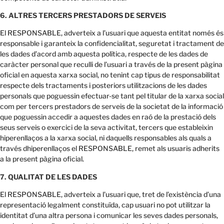
6. ALTRES TERCERS PRESTADORS DE SERVEIS
El RESPONSABLE, adverteix a l’usuari que aquesta entitat només és
responsable i garanteix la confidencialitat, seguretat i tractament de
les dades d’acord amb aquesta política, respecte de les dades de
caràcter personal que reculli de l’usuari a través de la present pàgina
oficial en aquesta xarxa social, no tenint cap tipus de responsabilitat
respecte dels tractaments i posteriors utilitzacions de les dades
personals que poguessin efectuar-se tant pel titular de la xarxa social
com per tercers prestadors de serveis de la societat de la informació
que poguessin accedir a aquestes dades en raó de la prestació dels
seus serveis o exercici de la seva activitat, tercers que estableixin
hiperenllaços a la xarxa social, ni daquells responsables als quals a
través dhiperenllaços el RESPONSABLE, remet als usuaris adherits
a la present pàgina oficial.
7. QUALITAT DE LES DADES
El RESPONSABLE, adverteix a l’usuari que, tret de l’existència d’una
representació legalment constituïda, cap usuari no pot utilitzar la
identitat d’una altra persona i comunicar les seves dades personals,