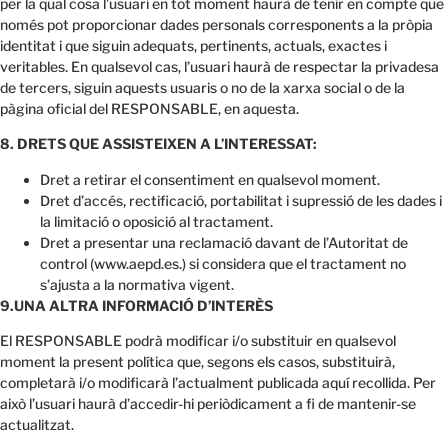
per la qual cosa l’usuari en tot moment haurà de tenir en compte que
només pot proporcionar dades personals corresponents a la pròpia
identitat i que siguin adequats, pertinents, actuals, exactes i
veritables. En qualsevol cas, l’usuari haurà de respectar la privadesa
de tercers, siguin aquests usuaris o no de la xarxa social o de la
pàgina oficial del RESPONSABLE, en aquesta.
8. DRETS QUE ASSISTEIXEN A L’INTERESSAT:
Dret a retirar el consentiment en qualsevol moment.
Dret d’accés, rectificació, portabilitat i supressió de les dades i
la limitació o oposició al tractament.
Dret a presentar una reclamació davant de l’Autoritat de
control (www.aepd.es.) si considera que el tractament no
s’ajusta a la normativa vigent.
9.UNA ALTRA INFORMACIÓ D’INTERÈS
El RESPONSABLE podrà modificar i/o substituir en qualsevol
moment la present política que, segons els casos, substituirà,
completarà i/o modificarà l’actualment publicada aquí recollida. Per
això l’usuari haurà d’accedir-hi periòdicament a fi de mantenir-se
actualitzat.