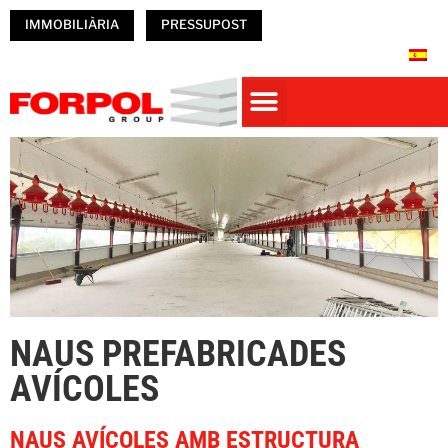
IMMOBILIÀRIA
PRESSUPOST
CASES PREFABRICADES DE FORMIGÓ
PREFABRICATS DE FORMIGÓ
NAUS PREFABRICADES
Obres Realitzades
TREBALLA A FORPOL
NAUS PREFABRICADES
AVÍCOLES
NAUS AVÍCOLES AMB ESTRUCTURA