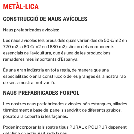
METÀL·LICA
CONSTRUCCIÓ DE NAUS AVÍCOLES
Naus prefabricades avícoles:
Les naus avícoles (els preus dels quals varien des de 50 €/m2 en
720 m2, o 60 €/m2 en 1680 m2) són un dels components
essencials de l’avicultura, que és una de les produccions
ramaderes més importants d’Espanya.
És una gran indústria en tota regla, de manera que una
especialització en la construcció de les granges és la nostra raó
de ser, la nostra motivació.
NAUS PREFABRICADES FORPOL
Les nostres naus prefabricades avícoles són estanques, aïllades
tèrmicament a base de panells sandvitx de diferents gruixos,
posats a la coberta ia les façanes.
Poden incorporar fals sostre tipus PURAL o POLIPUR depenent
del clima on estigui situada la nau.