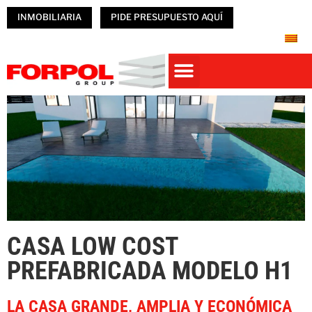
INMOBILIARIA
PIDE PRESUPUESTO AQUÍ
Casas prefabricadas
PREFABRICADOS HORMIGÓN
NAVES PREFABRICADAS
ÚNETE A FORPOL
CASA LOW COST
PREFABRICADA MODELO H1
LA CASA GRANDE, AMPLIA Y ECONÓMICA