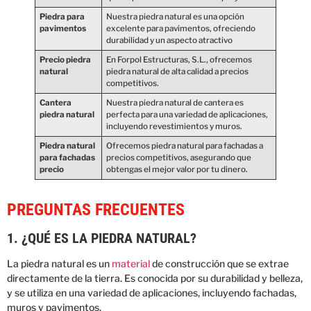
Piedra para
Nuestra piedra natural es una opción
pavimentos
excelente para pavimentos, ofreciendo
durabilidad y un aspecto atractivo
Precio piedra
En Forpol Estructuras, S.L., ofrecemos
natural
piedra natural de alta calidad a precios
competitivos.
Cantera
Nuestra piedra natural de cantera es
piedra natural
perfecta para una variedad de aplicaciones,
incluyendo revestimientos y muros.
Piedra natural
Ofrecemos piedra natural para fachadas a
para fachadas
precios competitivos, asegurando que
precio
obtengas el mejor valor por tu dinero.
PREGUNTAS FRECUENTES
1. ¿QUÉ ES LA PIEDRA NATURAL?
La piedra natural es un
material
de construcción que se extrae
directamente de la tierra. Es conocida por su durabilidad y belleza,
y se utiliza en una variedad de aplicaciones, incluyendo fachadas,
muros y pavimentos.