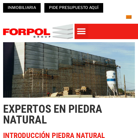
INMOBILIARIA
PIDE PRESUPUESTO AQUÍ
Casas prefabricadas
PREFABRICADOS HORMIGÓN
NAVES PREFABRICADAS
ÚNETE A FORPOL
EXPERTOS EN PIEDRA
NATURAL
INTRODUCCIÓN PIEDRA NATURAL