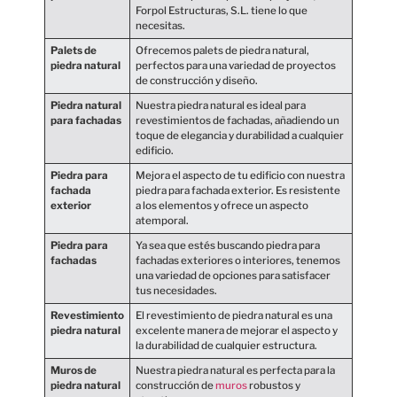
Forpol Estructuras, S.L. tiene lo que
necesitas.
Palets de
Ofrecemos palets de piedra natural,
piedra natural
perfectos para una variedad de proyectos
de construcción y diseño.
Piedra natural
Nuestra piedra natural es ideal para
para fachadas
revestimientos de fachadas, añadiendo un
toque de elegancia y durabilidad a cualquier
edificio.
Piedra para
Mejora el aspecto de tu edificio con nuestra
fachada
piedra para fachada exterior. Es resistente
exterior
a los elementos y ofrece un aspecto
atemporal.
Piedra para
Ya sea que estés buscando piedra para
fachadas
fachadas exteriores o interiores, tenemos
una variedad de opciones para satisfacer
tus necesidades.
Revestimiento
El revestimiento de piedra natural es una
piedra natural
excelente manera de mejorar el aspecto y
la durabilidad de cualquier estructura.
Muros de
Nuestra piedra natural es perfecta para la
piedra natural
construcción de
muros
robustos y