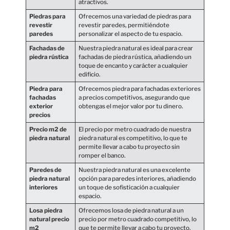
atractivos.
Piedras para
Ofrecemos una variedad de piedras para
revestir
revestir paredes, permitiéndote
paredes
personalizar el aspecto de tu espacio.
Fachadas de
Nuestra piedra natural es ideal para crear
piedra rústica
fachadas de piedra rústica, añadiendo un
toque de encanto y carácter a cualquier
edificio.
Piedra para
Ofrecemos piedra para fachadas exteriores
fachadas
a precios competitivos, asegurando que
exterior
obtengas el mejor valor por tu dinero.
precios
Precio m2 de
El precio por metro cuadrado de nuestra
piedra natural
piedra natural es competitivo, lo que te
permite llevar a cabo tu proyecto sin
romper el banco.
Paredes de
Nuestra piedra natural es una excelente
piedra natural
opción para paredes interiores, añadiendo
interiores
un toque de sofisticación a cualquier
espacio.
Losa piedra
Ofrecemos losa de piedra natural a un
natural precio
precio por metro cuadrado competitivo, lo
m2
que te permite llevar a cabo tu proyecto.