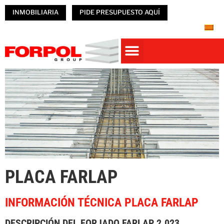
INMOBILIARIA
PIDE PRESUPUESTO AQUÍ
Casas prefabricadas
PREFABRICADOS HORMIGÓN
NAVES PREFABRICADAS
ÚNETE A FORPOL
PLACA FARLAP
INFORMACIÓN TÉCNICA PLACA FARLAP
DESCRIPCIÓN DEL FORJADO FARLAP 2.023