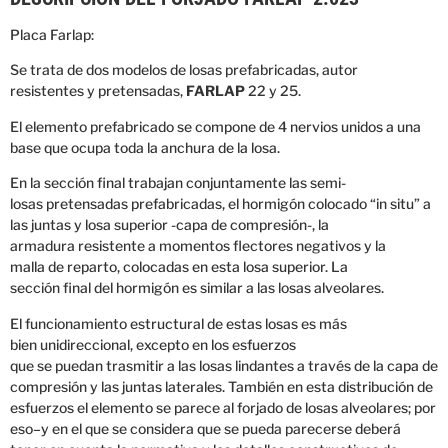
Placa Farlap:
Se trata
de dos modelos
de losas
prefabricadas,
autor
resistentes
y
pretensadas,
FARLAP
22 y
25.
El
elemento
prefabricado
se
compone
de 4
nervios
unidos
a una
base
que ocupa toda
la anchura de la
losa
.
En
la sección final
trabajan conjuntamente
las
semi-
losas
pretensadas
prefabricadas,
el hormigón
colocado
“
in situ”
a
las juntas
y
losa superior
-capa de
compresión-
,
la
armadura
resistente
a momentos
flectores
negativos
y la
malla
de reparto,
colocadas
en esta
losa
superior.
La
sección
final
del hormigón
es
similar a
las
losas
alveolares.
El funcionamiento
estructural
de estas
losas
es más
bien
unidireccional
, excepto en los
esfuerzos
que
se
puedan
trasmitir a las
losas
lindantes
a través de la
capa de
compresión
y
las
juntas
laterales.
También en esta
distribución
de
esfuerzos
el elemento
se
parece al
forjado
de losas
alveolares
;
por
eso
–
y en el
que se considera que
se pueda
parecerse
deberá