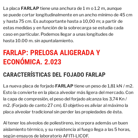
La placa
FARLAP
tiene
una anchura
de
1
m o 1.2 m
, aunque
se
puede cortar
longitudinalmente
en
un ancho
mínimo de
45
cm
y hasta
75 cm
. Es
autoportante
hasta
a
10
,00 m
;
a partir
de
estas
medidas
y en función
de la sobrecarga
se estudia
cada
caso
en particular.
Podemos llegar a
unas
longitudes
de
hasta
10.00 m. sin apuntalamiento.
FARLAP: PRELOSA ALIGERADA Y
ECONÓMICA. 2.023
CARACTERÍSTICAS DEL FOJADO FARLAP
La nueva placa de forjado
FARLAP
tiene un peso de 1,81 kN / m2.
Esto la convierte en la placa alveolar más ligera del mercado. Con
la capa de compresión, el peso del forjado alcanza los 3,74 Kn /
m2. (Forjado de canto 27 cm). El objetivo es aliviar al máximo la
placa alveolar tradicional sin perder las propiedades de ésta.
Al tener los alveolos de poliestireno, incorpora además un buen
aislamiento térmico, y su resistencia al fuego llega a las 5 horas,
según ensayos de laboratorio AFITI-LICOF.