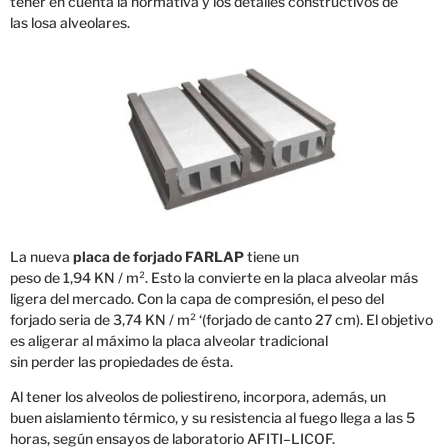
tener en
cuenta la
normativa
y los detalles
constructivos
de
las
losa
alveolares.
La nueva
placa
de
forjado
FARLAP
tiene un
peso
de
1,94
KN
/
m².
Esto la convierte en
la placa
alveolar
más
ligera
del mercado.
Con
la capa
de
compresión
, el peso
del
forjado
seria de
3,74
KN
/
m²
‘
(
forjado de canto
27
cm).
El objetivo
es
aligerar
al máximo
la placa
alveolar
tradicional
sin
perder
las
propiedades
de ésta.
Al
tener los
alveolos
de poliestireno,
incorpora,
además
, un
buen
aislamiento
térmico,
y su resistencia
al fuego
llega a las
5
horas
, según
ensayos
de laboratorio
AFITI
–
LICOF.