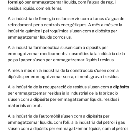
formigó
per emmagatzemar líquids, com l’aigua de reg, i
residus líquids, com els fems.
A la indústria de l’energia es fan servir com a tancs d’aigua de
refredament per a centrals energètiques. A més a més en la
indústria química i petroquímica s’usen com a dipòsits per
emmagatzemar líquids corrosius.
A la indústria farmacèutica s’usen com a dipòsits per
emmagatzemar medicaments i cosmètics ia la indústria de la
polpa i paper s’usen per emmagatzemar líquids i residus.
A més a més en la indústria de la construcció s’usen com a
dipòsits per emmagatzemar sorra, ciment, grava i residus.
A la indústria de la recuperació de residus s’usen com a
dipòsits
per emmagatzemar residus ia la industrial de la fabricació
s’usen com a
dipòsits
per emmagatzemar líquids, residus i
materials en brut.
A la indústria de l’automòbil s’usen com a
dipòsits
per
emmagatzemar líquids, com l’oli, ia la indústria del petroli i gas
s’usen com a dipòsits per emmagatzemar líquids, com el petroli