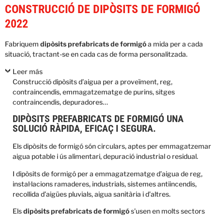
CONSTRUCCIÓ DE DIPÒSITS DE FORMIGÓ
2022
Fabriquem
dipòsits prefabricats de formigó
a mida per a cada
situació, tractant-se en cada cas de forma personalitzada.
Leer más
Construcció dipòsits d’aigua per a proveïment, reg,
contraincendis, emmagatzematge de purins, sitges
contraincendis, depuradores…
DIPÒSITS PREFABRICATS DE FORMIGÓ UNA
SOLUCIÓ RÀPIDA, EFICAÇ I SEGURA.
Els dipòsits de formigó són circulars, aptes per emmagatzemar
aigua potable i ús alimentari, depuració industrial o residual.
I dipòsits de formigó per a emmagatzematge d’aigua de reg,
instal·lacions ramaderes, industrials, sistemes antiincendis,
recollida d’aigües pluvials, aigua sanitària i d’altres.
Els
dipòsits prefabricats
de formigó
s’usen en molts sectors