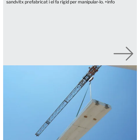
sandvitx prefabricat i el fa rígid per manipular-lo. +info