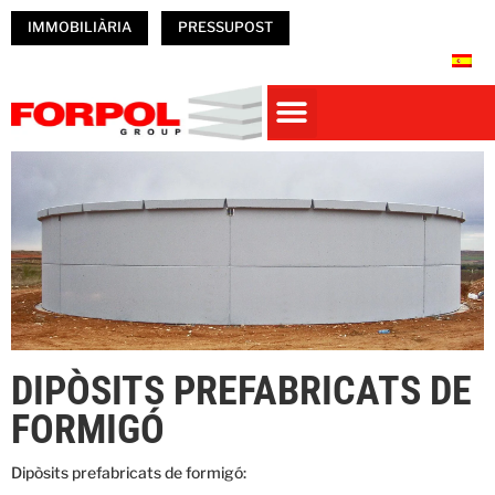
IMMOBILIÀRIA
PRESSUPOST
CASES PREFABRICADES DE FORMIGÓ
PREFABRICATS DE FORMIGÓ
NAUS PREFABRICADES
Obres Realitzades
TREBALLA A FORPOL
DIPÒSITS PREFABRICATS DE
FORMIGÓ
Dipòsits prefabricats de formigó: