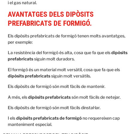
i el gas natural.
AVANTATGES DELS DIPÒSITS
PREFABRICATS DE FORMIGÓ.
Els dipòsits prefabricats de formigó tenen molts avantatges,
per exemple:
La resistència del formigó és alta, cosa que fa que els
dipòsits
prefabricats
siguin molt duradors.
El formigó és un material molt versàtil, cosa que fa que els
dipòsits prefabricats
siguin molt versàtils.
Els dipòsits de formigó són molt fàcils de mantenir.
A més, els
dipòsits prefabricats
són molt fàcils de netejar.
Els dipòsits de formigó són molt fàcils dinstal·lar.
I els
dipòsits prefabricats de formigó
no requereixen cap
manteniment especial.