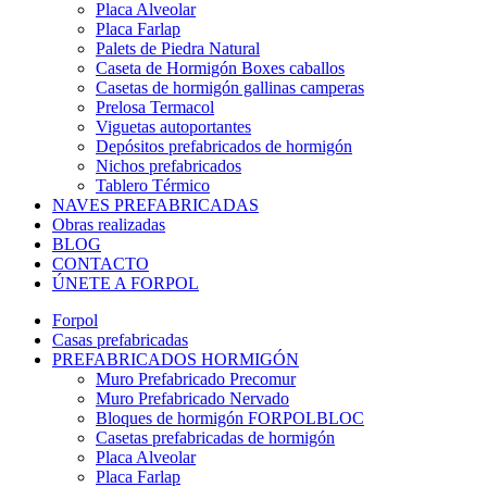
Placa Alveolar
Placa Farlap
Palets de Piedra Natural
Caseta de Hormigón Boxes caballos
Casetas de hormigón gallinas camperas
Prelosa Termacol
Viguetas autoportantes
Depósitos prefabricados de hormigón
Nichos prefabricados
Tablero Térmico
NAVES PREFABRICADAS
Obras realizadas
BLOG
CONTACTO
ÚNETE A FORPOL
Forpol
Casas prefabricadas
PREFABRICADOS HORMIGÓN
Muro Prefabricado Precomur
Muro Prefabricado Nervado
Bloques de hormigón FORPOLBLOC
Casetas prefabricadas de hormigón
Placa Alveolar
Placa Farlap