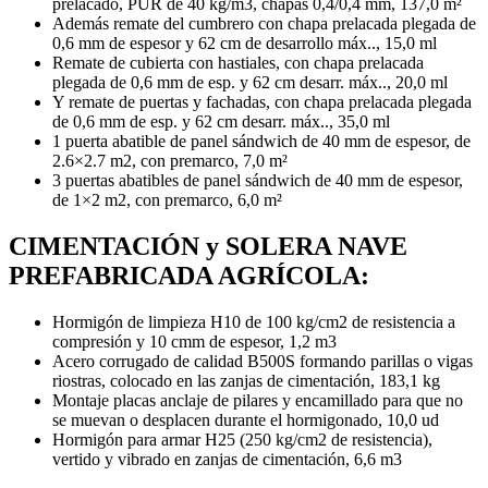
prelacado, PUR de 40 kg/m3, chapas 0,4/0,4 mm, 137,0 m²
Además remate del cumbrero con chapa prelacada plegada de
0,6 mm de espesor y 62 cm de desarrollo máx.., 15,0 ml
Remate de cubierta con hastiales, con chapa prelacada
plegada de 0,6 mm de esp. y 62 cm desarr. máx.., 20,0 ml
Y remate de puertas y fachadas, con chapa prelacada plegada
de 0,6 mm de esp. y 62 cm desarr. máx.., 35,0 ml
1 puerta abatible de panel sándwich de 40 mm de espesor, de
2.6×2.7 m2, con premarco, 7,0 m²
3 puertas abatibles de panel sándwich de 40 mm de espesor,
de 1×2 m2, con premarco, 6,0 m²
CIMENTACIÓN y SOLERA NAVE
PREFABRICADA AGRÍCOLA:
Hormigón de limpieza H10 de 100 kg/cm2 de resistencia a
compresión y 10 cmm de espesor, 1,2 m3
Acero corrugado de calidad B500S formando parillas o vigas
riostras, colocado en las zanjas de cimentación, 183,1 kg
Montaje placas anclaje de pilares y encamillado para que no
se muevan o desplacen durante el hormigonado, 10,0 ud
Hormigón para armar H25 (250 kg/cm2 de resistencia),
vertido y vibrado en zanjas de cimentación, 6,6 m3