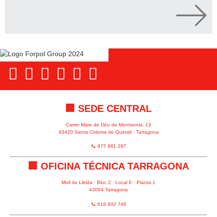
🏢 SEDE CENTRAL
Carrer Mare de Déu de Montserrat, 13
43420 Santa Coloma de Queralt · Tarragona
📞 977 881 287
🏢 OFICINA TÉCNICA TARRAGONA
Moll de Lleida · Bloc 2 · Local E · Planta 1
43004 Tarragona
📞 618 802 746