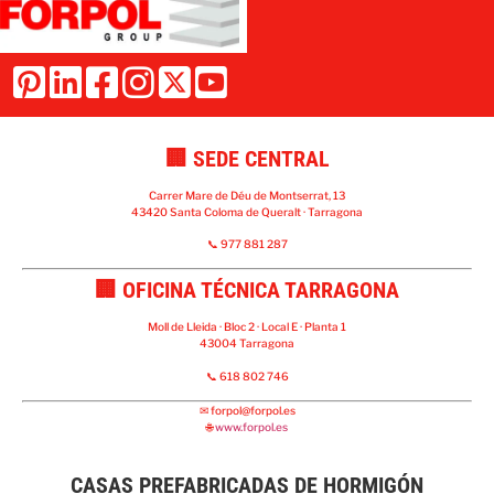
🏢 SEDE CENTRAL
Carrer Mare de Déu de Montserrat, 13
43420 Santa Coloma de Queralt · Tarragona
📞 977 881 287
🏢 OFICINA TÉCNICA TARRAGONA
Moll de Lleida · Bloc 2 · Local E · Planta 1
43004 Tarragona
📞 618 802 746
✉
forpol@forpol.es
🌐
www.forpol.es
CASAS PREFABRICADAS DE HORMIGÓN