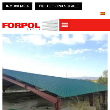
INMOBILIARIA
PIDE PRESUPUESTO AQUÍ
Casas prefabricadas
PREFABRICADOS HORMIGÓN
NAVES PREFABRICADAS
ÚNETE A FORPOL