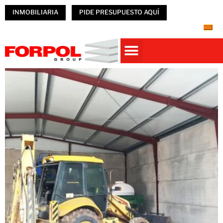
INMOBILIARIA
PIDE PRESUPUESTO AQUÍ
Casas prefabricadas
PREFABRICADOS HORMIGÓN
NAVES PREFABRICADAS
ÚNETE A FORPOL