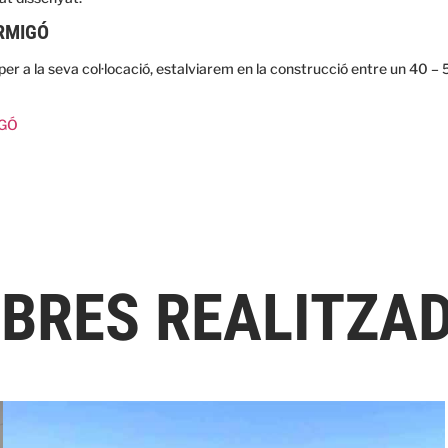
ORMIGÓ
per a la seva col·locació, estalviarem en la construcció entre un 40
IGÓ
OBRES REALITZA