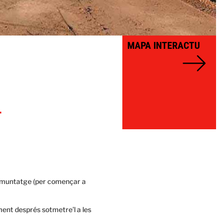
MAPA INTERACTU
L
de muntatge (per començar a
ment després sotmetre’l a les