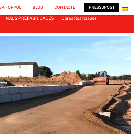
 A FORPOL
BLOG
CONTACTE
PRESSUPOST
NAUS PREFABRICADES
Obres Realitzades