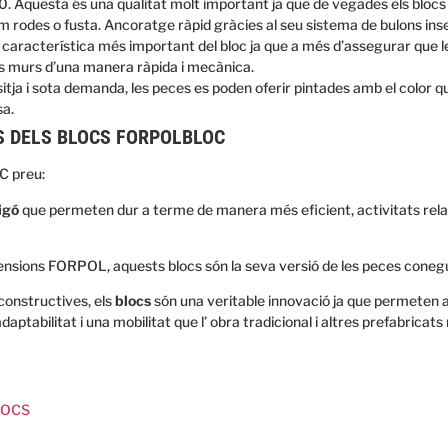
0. Aquesta és una qualitat molt important ja que de vegades els blocs p
 rodes o fusta. Ancoratge ràpid gràcies al seu sistema de bulons inser
a característica més important del bloc ja que a més d’assegurar que
s murs d’una manera ràpida i mecànica.
itja i sota demanda, les peces es poden oferir pintades amb el color qu
sa.
S DELS BLOCS FORPOLBLOC
C preu:
igó
que permeten dur a terme de manera més eficient, activitats relac
nsions FORPOL, aquests blocs són la seva versió de les peces conegu
constructives, els
blocs
són una veritable innovació ja que permeten 
ptabilitat i una mobilitat que l’ obra tradicional i altres prefabricats 
LOCS