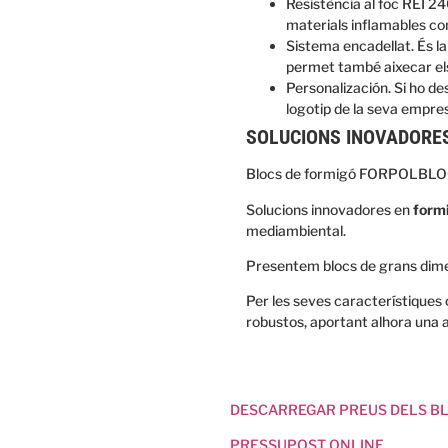
Resistència al foc REI 24
materials inflamables com
Sistema encadellat. És l
permet també aixecar el
Personalización. Si ho des
logotip de la seva empre
SOLUCIONS INOVADORE
Blocs de formigó FORPOLBLO
Solucions innovadores en
form
mediambiental.
Presentem blocs de grans dime
Per les seves característiques 
robustos, aportant alhora una ada
DESCARREGAR PREUS DELS B
PRESSUPOST ONLINE