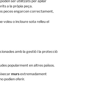
oden ser utilitzats per apilar
its a la pròpia peça.
 les peces engarcen correctament,
e voleu o incloure sota relleu el
ionades amb la gestió i la protecció
des popularment en altres països.
aixecar
murs
extremadament
no podien oferir.