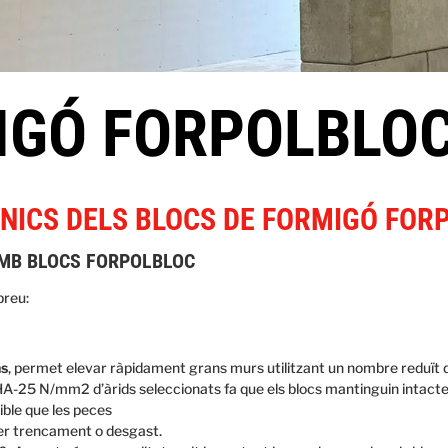
IGÓ FORPOLBLO
NICS DELS BLOCS DE FORMIGÓ FOR
MB BLOCS FORPOLBLOC
reu:
ns
, permet elevar ràpidament grans murs utilitzant un nombre reduït 
HA-25 N/mm2 d’àrids seleccionats fa que els blocs mantinguin intactes
ible que les peces
er trencament o desgast.