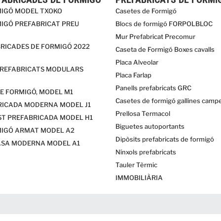
MIGÓ MODEL TXOKO
Casetes de Formigó
IGÓ PREFABRICAT PREU
Blocs de formigó FORPOLBLOC
Mur Prefabricat Precomur
RICADES DE FORMIGÓ 2022
Caseta de Formigó Boxes cavalls
Placa Alveolar
PREFABRICATS MODULARS
Placa Farlap
Panells prefabricats GRC
E FORMIGÓ, MODEL M1
Casetes de formigó gallines camp
RICADA MODERNA MODEL J1
Prellosa Termacol
ST PREFABRICADA MODEL H1
Biguetes autoportants
MIGÓ ARMAT MODEL A2
Dipòsits prefabricats de formigó
ASA MODERNA MODEL A1
Nínxols prefabricats
Tauler Tèrmic
IMMOBILIÀRIA
map
Design: Forpol Estructuras, S.L.