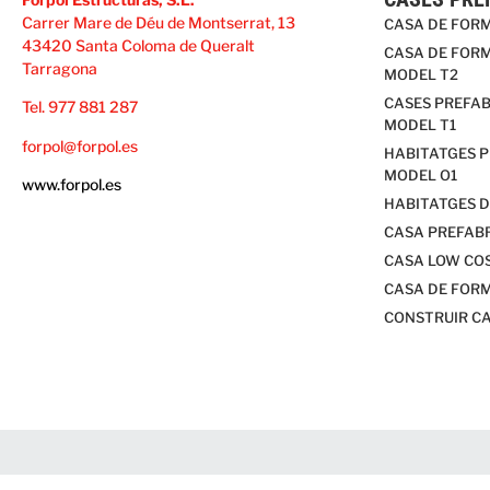
Carrer Mare de Déu de Montserrat, 13
CASA DE FOR
43420 Santa Coloma de Queralt
CASA DE FORM
Tarragona
MODEL T2
CASES PREFAB
Tel. 977 881 287
MODEL T1
forpol@forpol.es
HABITATGES 
MODEL O1
www.forpol.es
HABITATGES D
CASA PREFAB
CASA LOW CO
CASA DE FOR
CONSTRUIR C
Política de cookies
Política de privadesa
Avís Legal
Site