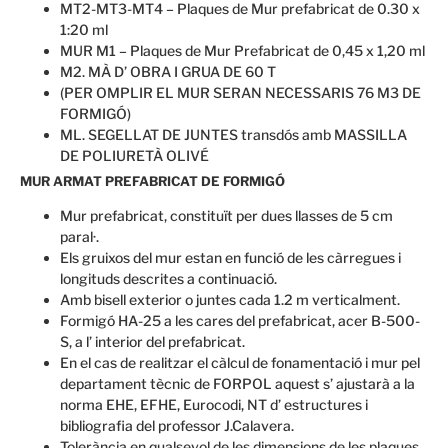
MT2-MT3-MT4 – Plaques de Mur prefabricat de 0.30 x
1:20 ml
MUR M1 – Plaques de Mur Prefabricat de 0,45 x 1,20 ml
M2. MÀ D’ OBRA I GRUA DE 60 T
(PER OMPLIR EL MUR SERAN NECESSARIS 76 M3 DE
FORMIGÓ)
ML. SEGELLAT DE JUNTES transdós amb MASSILLA
DE POLIURETÀ OLIVÉ
MUR ARMAT PREFABRICAT DE FORMIGÓ
Mur prefabricat, constituït per dues llasses de 5 cm
paral·.
Els gruixos del mur estan en funció de les càrregues i
longituds descrites a continuació.
Amb bisell exterior o juntes cada 1.2 m verticalment.
Formigó HA-25 a les cares del prefabricat, acer B-500-
S, a l’ interior del prefabricat.
En el cas de realitzar el càlcul de fonamentació i mur pel
departament tècnic de FORPOL aquest s’ ajustarà a la
norma EHE, EFHE, Eurocodi, NT d’ estructures i
bibliografia del professor J.Calavera.
Tolerància en qualsevol de les dimensions de les plaques