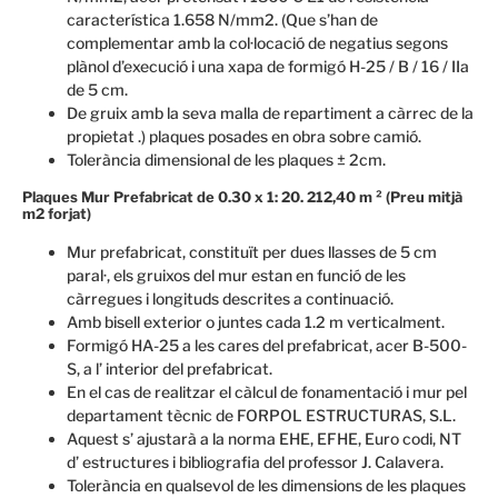
característica 1.658 N/mm2. (Que s’han de
complementar amb la col·locació de negatius segons
plànol d’execució i una xapa de formigó H-25 / B / 16 / IIa
de 5 cm.
De gruix amb la seva malla de repartiment a càrrec de la
propietat .) plaques posades en obra sobre camió.
Tolerància dimensional de les plaques ± 2cm.
Plaques Mur Prefabricat de 0.30 x 1: 20. 212,40 m ² (
Preu mitjà
m2 forjat)
Mur prefabricat, constituït per dues llasses de 5 cm
paral·, els gruixos del mur estan en funció de les
càrregues i longituds descrites a continuació.
Amb bisell exterior o juntes cada 1.2 m verticalment.
Formigó HA-25 a les cares del prefabricat, acer B-500-
S, a l’ interior del prefabricat.
En el cas de realitzar el càlcul de fonamentació i mur pel
departament tècnic de FORPOL ESTRUCTURAS, S.L.
Aquest s’ ajustarà a la norma EHE, EFHE, Euro codi, NT
d’ estructures i bibliografia del professor J. Calavera.
Tolerància en qualsevol de les dimensions de les plaques