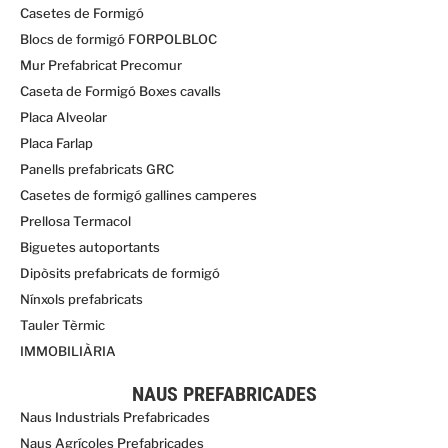
Casetes de Formigó
Blocs de formigó FORPOLBLOC
Mur Prefabricat Precomur
Caseta de Formigó Boxes cavalls
Placa Alveolar
Placa Farlap
Panells prefabricats GRC
Casetes de formigó gallines camperes
Prellosa Termacol
Biguetes autoportants
Dipòsits prefabricats de formigó
Nínxols prefabricats
Tauler Tèrmic
IMMOBILIÀRIA
NAUS PREFABRICADES
Naus Industrials Prefabricades
Naus Agrícoles Prefabricades