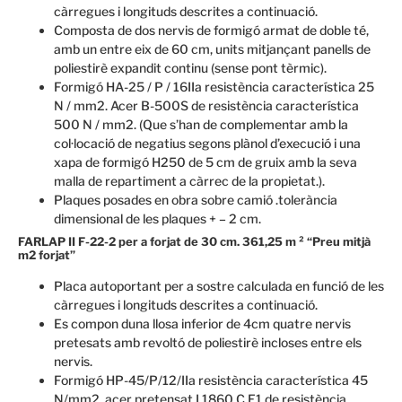
càrregues i longituds descrites a continuació.
Composta de dos nervis de formigó armat de doble té,
amb un entre eix de 60 cm, units mitjançant panells de
poliestirè expandit continu (sense pont tèrmic).
Formigó HA-25 / P / 16IIa resistència característica 25
N / mm2. Acer B-500S de resistència característica
500 N / mm2. (Que s’han de complementar amb la
col·locació de negatius segons plànol d’execució i una
xapa de formigó H250 de 5 cm de gruix amb la seva
malla de repartiment a càrrec de la propietat.).
Plaques posades en obra sobre camió .tolerància
dimensional de les plaques + – 2 cm.
FARLAP II F-22-2 per a forjat de 30 cm. 361,25 m ² “Preu mitjà
m2 forjat”
Placa autoportant per a sostre calculada en funció de les
càrregues i longituds descrites a continuació.
Es compon duna llosa inferior de 4cm quatre nervis
pretesats amb revoltó de poliestirè incloses entre els
nervis.
Formigó HP-45/P/12/IIa resistència característica 45
N/mm2, acer pretensat I 1860 C E1 de resistència