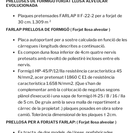
PRELLOSES DE FORMIGÓ FORJAT LLOSA ALVEOLAR
EVOLUCIONADA
Plaques pretensades FARLAP II F-22-2 per a forjat de
30 cm. 1.309 m ²
FARLAP PRELLOSA DE FORMIGÓ ( Forjat llosa alveolar )
Placa autoportant per a sostre calculada en funció de les
càrregues i longituds descrites a continuació.
Es compon duna llosa inferior de 4cm quatre nervis
pretesats amb revoltó de poliestirè incloses entre els
nervis.
Formigó HP-45/P/12/IIa resistència característica 45
N/mm2, acer pretensat I 1860 C E1 de resistència
característica 1.658 N/mm2. (Que s’han de
complementar amb la col·locació de negatius segons
plànol d’execució i una xapa de formigó H-25 / B / 16 / IIa
de 5 cm. De gruix amb la seva malla de repartiment a
càrrec de la propietat .) plaques posades en obra sobre
camió. Tolerància dimensional de les plaques ± 2cm.
PRELLOSA PER A FORJATS FARLAP: ( Forjat llosa alveolar )
Es tracta
de dos models
de l loses
prefabricades.