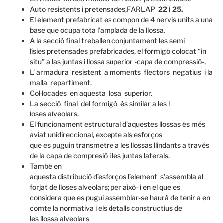
A
uto resistents
i
pretensades,FARLAP
22 i
25.
El
element
prefabricat
es
compon
de 4
nervis
units
a una
base
que ocupa tota
l’amplada de la
llossa
.
A
la secció final
treballen conjuntament
les
semi
lísies
pretensades
prefabricades,
el formigó
colocat
“
in
situ”
a las juntas
i
llossa superior
-capa de
compressió-
,
L’ armadura
resistent
a moments
flectors
negatius
i la
malla
repartiment.
Col·locades
en aquesta
losa
superior.
La secció
final
del formigó
és
similar a
les
l
loses
alveolars.
El funcionament
estructural
d’aquestes
llossas
és més
aviat
unidireccional
, excepte als
esforços
que
es
puguin
transmetre a les
llossas
llindants
a través
de la
capa de compresió
i
les
juntas
laterals.
També en
aquesta
distribució
d’esforços
l’element
s’assembla
al
forjat
de lloses
alveolars
;
per això
–
i en el
que es
considera que
es pugui
assemblar-se
haurà de tenir a
en
comte la
normativa
i els detalls
constructius
de
les
llossa
alveolars