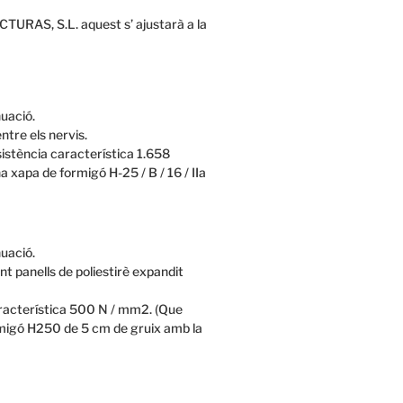
TURAS, S.L. aquest s’ ajustarà a la
nuació.
ntre els nervis.
istència característica 1.658
 xapa de formigó H-25 / B / 16 / IIa
nuació.
t panells de poliestirè expandit
aracterística 500 N / mm2. (Que
rmigó H250 de 5 cm de gruix amb la