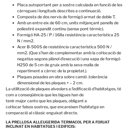
Placa autoportant per a sostre calculada en funció de les
càrregues i longituds descrites a continuació.
Composta de dos nervis de formigó armat de doble T.
Amb un entre eix de 60 cm, units mitjançant panells de
poliestirè expandit continu (sense pont tèrmic).
Formigó HA-25 / P / 16IIa resistència característica 25
N / mm2.
Acer B-500S de resistència característica 500 N /
mm2. (Que s’han de complementar amb la col·locació de
negatius segons plànol d’execució i una xapa de formigó
H250 de 5 cm de gruix amb la seva malla de
repartiment a càrrec de la propietat.).
Plaques posades en obra sobre camió .tolerància
dimensional de les plaques + – 2 cm.
La utilització
de
plaques
alveolars
a l’edificació
d’habitatges,
té
com a conseqüència
que les bigues
han de
tenir
major
canto
que
les
plaques,
obligant
a
col·locar
falsos
sostres
, que encareixen
l’habitatge
en
comparació
al clàssic
enguixat
directe.
LA PRELLOSA ALLEUGERIDA TERMACOL PER A FORJAT
INCLINAT EN HABITATGES I EDIFICIS: