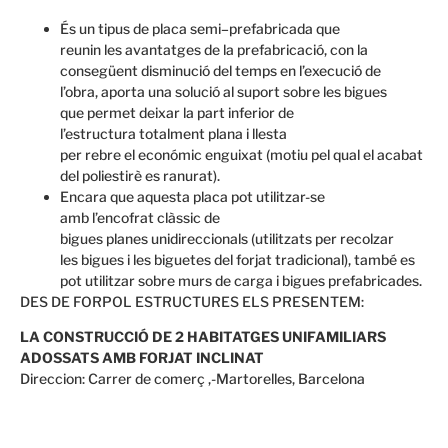
És un
tipus de placa
semi
–
prefabricada
que
reunin
les
avantatges de la
prefabricació
,
con
la
consegüent
disminució
del temps
en l’execució
de
l’obra,
aporta una solució
al suport
sobre les
bigues
que
permet deixar
la part inferior
de
l’estructura
totalment plana
i llesta
per
rebre
el
económic
enguixat
(
motiu pel qual
el
acabat
del
poliestirè
es
ranurat
).
Encara que aquesta
placa
pot
utilitzar-se
amb
l’encofrat
clàssic
de
bigues
planes
unidireccionals
(utilitzats
per recolzar
les
bigues
i
les
biguetes
del forjat
tradicional
), també
es
pot utilitzar
sobre murs
de carga i
bigues
prefabricades.
DES DE FORPOL ESTRUCTURES ELS PRESENTEM:
LA CONSTRUCCIÓ DE 2 HABITATGES UNIFAMILIARS
ADOSSATS AMB FORJAT INCLINAT
Direccion: Carrer de comerç ,-Martorelles, Barcelona