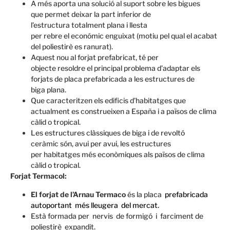
A més aporta una solució
al suport
sobre les
bigues
que
permet deixar
la part inferior
de
l’estructura
totalment plana
i llesta
per
rebre
el
económic
enguixat
(
motiu pel qual
el
acabat
del
poliestirè
es
ranurat
).
Aquest nou
al forjat
prefabricat
, té
per
objecte
resoldre
el principal problema
d’adaptar
els
forjats
de placa
prefabricada
a les estructures
de
biga
plana.
Que caracteritzen
els edificis d’habitatges
que
actualment
es construeixen
a España
i a
països
de clima
càlid
o
tropical.
Les
estructures
clàssiques
de biga i
de
revoltó
ceràmic
són
,
avui
per
avui
,
les
estructures
per
habitatges
més
econòmiques als
països
de clima
càlid
o
tropical.
Forjat Termacol:
El forjat de l’Arnau Termaco
és la placa
prefabricada
autoportant
més lleugera
del mercat.
Està formada per
nervis
de formigó
i
farciment de
poliestirè
expandit.