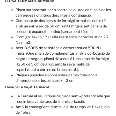
LLOSA TERMACOL ARMADA:
Placa autoportant per a sostre calculada en funció de les
càrregues i longituds descrites a continuació.
Composta de dos nervis de formigó armat de doble té,
amb un entre eix de 60 cm, units mitjançant panells de
poliestirè expandit continu (sense pont tèrmic).
Formigó HA-25 / P / 16IIa resistència característica 25
N / mm2.
Acer B-500S de resistència característica 500 N /
mm2. (Que s’han de complementar amb la col·locació de
negatius segons plànol d’execució i una xapa de formigó
H250 de 5 cm de gruix amb la seva malla de
repartiment a càrrec de la propietat.).
Plaques posades en obra sobre camió .tolerància
dimensional de les plaques + – 2 cm.
Llosa per a forjat Termacol:
La
Termacol
és un
tipus de placa
semi
–
prefabricada
que
reunin
les
avantatges de la
prefabricació.
Amb
la consegüent
disminució
de temps
en l’ execució
de l’ obra.