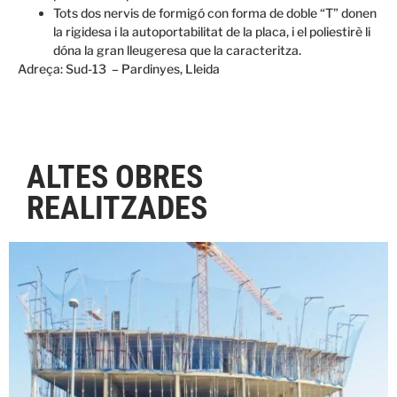
Tots dos
nervis
de formigó
con
forma de doble
“
T”
donen
la
rigidesa
i la
autoportabilitat
de la placa,
i
el poliestirè
li
dóna
la gran
lleugeresa que
la caracteritza.
Adreça: Sud-13 – Pardinyes, Lleida
ALTES OBRES
REALITZADES