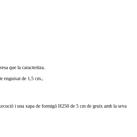
eresa que
la caracteritza.
de
enguixat
de
1,5
cm
.,
execució i una xapa de formigó H250 de 5 cm de gruix amb la seva