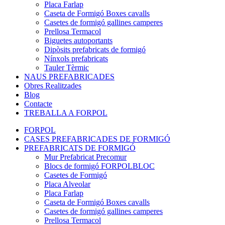
Placa Farlap
Caseta de Formigó Boxes cavalls
Casetes de formigó gallines camperes
Prellosa Termacol
Biguetes autoportants
Dipòsits prefabricats de formigó
Nínxols prefabricats
Tauler Tèrmic
NAUS PREFABRICADES
Obres Realitzades
Blog
Contacte
TREBALLA A FORPOL
FORPOL
CASES PREFABRICADES DE FORMIGÓ
PREFABRICATS DE FORMIGÓ
Mur Prefabricat Precomur
Blocs de formigó FORPOLBLOC
Casetes de Formigó
Placa Alveolar
Placa Farlap
Caseta de Formigó Boxes cavalls
Casetes de formigó gallines camperes
Prellosa Termacol