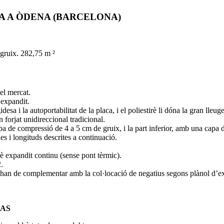
A A ÒDENA (BARCELONA)
ruix. 282,75 m ²
el mercat.
expandit.
gidesa
i la
autoportabilitat
de la placa,
i
el poliestirè
li dóna
la gran
lleug
n forjat
unidireccional
tradicional.
pa
de compressió
de 4 a 5
cm de gruix,
i
la part inferior
,
amb una
capa 
es i longituds descrites a continuació.
è expandit continu (sense pont tèrmic).
.
’han de complementar amb la col·locació de negatius segons plànol d’
AS