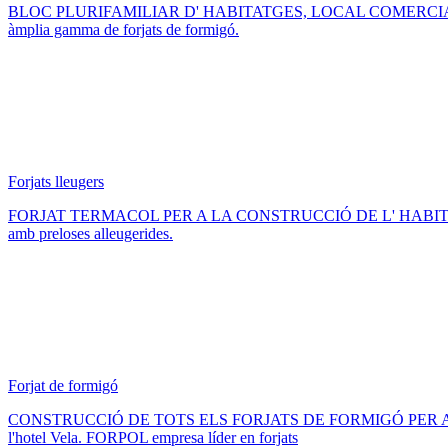
BLOC PLURIFAMILIAR D' HABITATGES, LOCAL COMERCIAL I APARC
àmplia gamma de forjats de formigó.
Forjats lleugers
FORJAT TERMACOL PER A LA CONSTRUCCIÓ DE L' HABITAT SKY HOTEL
amb preloses alleugerides.
Forjat de formigó
CONSTRUCCIÓ DE TOTS ELS FORJATS DE FORMIGÓ PER A LA CO
l'hotel Vela. FORPOL empresa líder en forjats