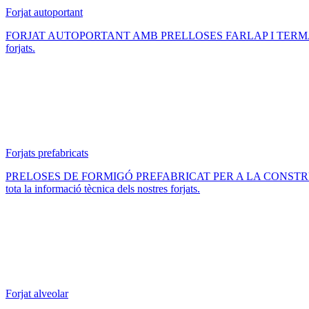
Forjat autoportant
FORJAT AUTOPORTANT AMB PRELLOSES FARLAP I TERMACOL: Construc
forjats.
Forjats prefabricats
PRELOSES DE FORMIGÓ PREFABRICAT PER A LA CONSTRUCCIÓ D
tota la informació tècnica dels nostres forjats.
Forjat alveolar