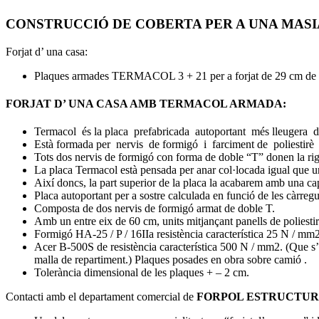
CONSTRUCCIÓ DE COBERTA PER A UNA MASI
Forjat d’ una casa:
Plaques armades TERMACOL 3 + 21 per a forjat de 29 cm de g
FORJAT D’ UNA CASA AMB TERMACOL ARMADA:
Termacol
és la placa
prefabricada
autoportant
més lleugera
d
Està formada per
nervis
de formigó
i
farciment de
poliestirè
Tots dos
nervis
de formigó
con
forma de doble
“
T”
donen la
ri
La placa
Termacol
està pensada
per anar
col·locada
igual que
u
Així
doncs, la
part superior
de la placa
la
acabarem
amb una ca
Placa autoportant per a sostre calculada en funció de les càrregu
Composta de dos nervis de formigó armat de doble T.
Amb un entre eix de 60 cm, units mitjançant panells de poliestir
Formigó HA-25 / P / 16IIa resistència característica 25 N / mm2
Acer B-500S de resistència característica 500 N / mm2. (Que s
malla de repartiment.) Plaques posades en obra sobre camió .
Tolerància dimensional de les plaques + – 2 cm.
Contacti amb el departament comercial de
FORPOL ESTRUCTUR