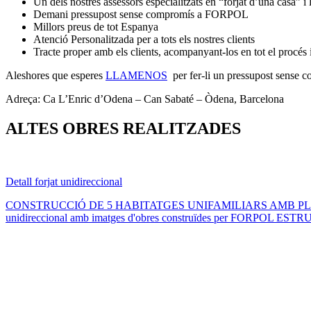
Un dels nostres assessors especialitzats en “forjat d’una casa” i l
Demani pressupost sense compromís a FORPOL
Millors preus de tot Espanya
Atenció Personalitzada per a tots els nostres clients
Tracte proper amb els clients, acompanyant-los en tot el procés i 
Aleshores que esperes
LLAMENOS
per fer-li un pressupost sense c
Adreça: Ca L’Enric d’Odena – Can Sabaté – Òdena, Barcelona
ALTES OBRES REALITZADES
Detall forjat unidireccional
CONSTRUCCIÓ DE 5 HABITATGES UNIFAMILIARS AMB PLA
unidireccional amb imatges d'obres construïdes per FORPOL ESTRU