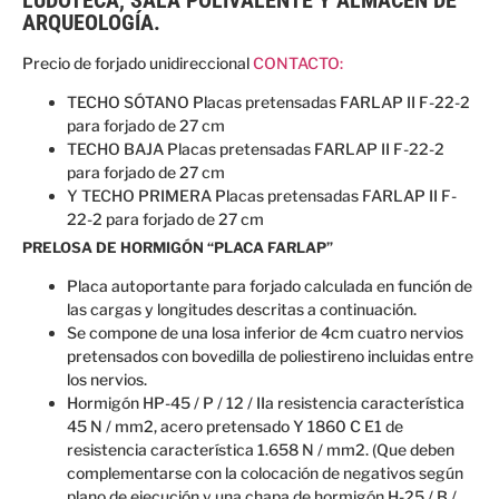
LUDOTECA, SALA POLIVALENTE Y ALMACÉN DE
ARQUEOLOGÍA.
Precio de forjado unidireccional
CONTACTO:
TECHO SÓTANO Placas pretensadas FARLAP II F-22-2
para forjado de 27 cm
TECHO BAJA Placas pretensadas FARLAP II F-22-2
para forjado de 27 cm
Y TECHO PRIMERA Placas pretensadas FARLAP II F-
22-2 para forjado de 27 cm
PRELOSA DE HORMIGÓN “PLACA FARLAP”
Placa autoportante para forjado calculada en función de
las cargas y longitudes descritas a continuación.
Se compone de una losa inferior de 4cm cuatro nervios
pretensados con bovedilla de poliestireno incluidas entre
los nervios.
Hormigón HP-45 / P / 12 / IIa resistencia característica
45 N / mm2, acero pretensado Y 1860 C E1 de
resistencia característica 1.658 N / mm2. (Que deben
complementarse con la colocación de negativos según
plano de ejecución y una chapa de hormigón H-25 / B /