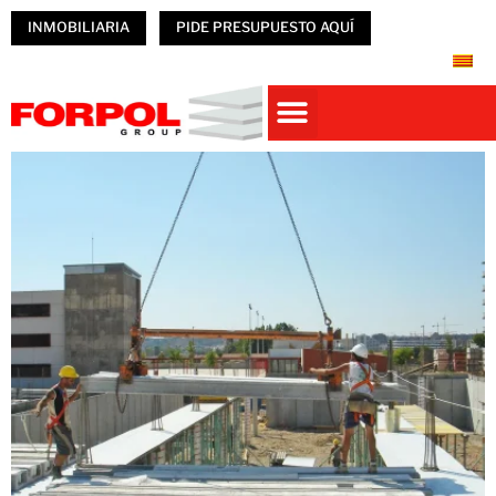
INMOBILIARIA
PIDE PRESUPUESTO AQUÍ
Casas prefabricadas
PREFABRICADOS HORMIGÓN
NAVES PREFABRICADAS
ÚNETE A FORPOL