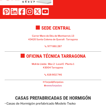
🏢 SEDE CENTRAL
Carrer Mare de Déu de Montserrat, 13
43420 Santa Coloma de Queralt · Tarragona
📞 977 881 287
🏢 OFICINA TÉCNICA TARRAGONA
Moll de Lleida · Bloc 2 · Local E · Planta 1
43004 Tarragona
📞 618 802 746
✉
forpol@forpol.es
🌐
www.forpol.es
CASAS PREFABRICADAS DE HORMIGÓN
• Casas de Hormigón prefabricado Modelo Txoko