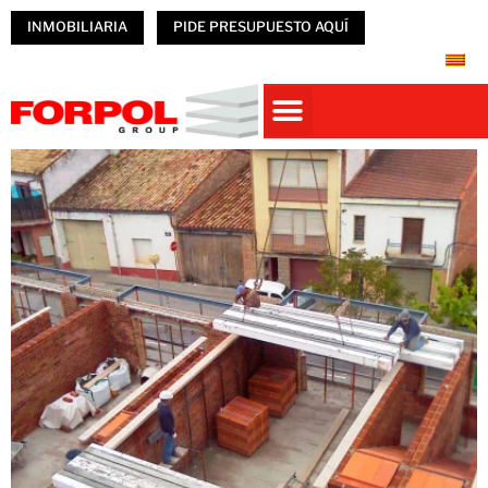
INMOBILIARIA
PIDE PRESUPUESTO AQUÍ
Casas prefabricadas
PREFABRICADOS HORMIGÓN
NAVES PREFABRICADAS
ÚNETE A FORPOL