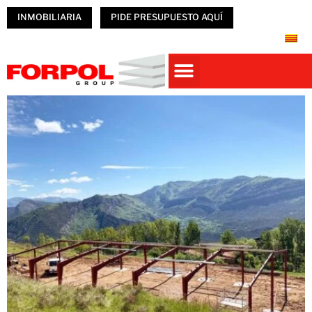
INMOBILIARIA
PIDE PRESUPUESTO AQUÍ
Casas prefabricadas
PREFABRICADOS HORMIGÓN
NAVES PREFABRICADAS
ÚNETE A FORPOL