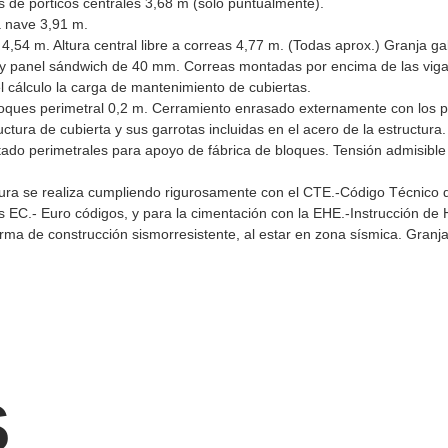
res de pórticos centrales 3,68 m (sólo puntualmente).
la nave 3,91 m.
as 4,54 m. Altura central libre a correas 4,77 m. (Todas aprox.) Granja g
 y panel sándwich de 40 mm. Correas montadas por encima de las vigas
l cálculo la carga de mantenimiento de cubiertas.
loques perimetral 0,2 m. Cerramiento enrasado externamente con los pi
uctura de cubierta y sus garrotas incluidas en el acero de la estructura.
ado perimetrales para apoyo de fábrica de bloques. Tensión admisible 
ctura se realiza cumpliendo rigurosamente con el CTE.-Código Técnico 
os EC.- Euro códigos, y para la cimentación con la EHE.-Instrucción de
ma de construcción sismorresistente, al estar en zona sísmica. Granj
S