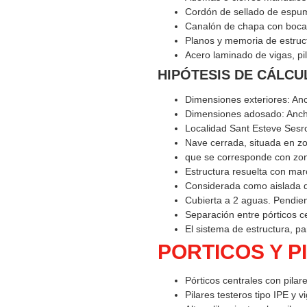
Cordón de sellado de espum
Canalón de chapa con bocas
Planos y memoria de estruct
Acero laminado de vigas, pil
HIPÓTESIS DE CÁLCU
Dimensiones exteriores: Anch
Dimensiones adosado: Ancho
Localidad Sant Esteve Sesro
Nave cerrada, situada en zo
que se corresponde con zona
Estructura resuelta con mar
Considerada como aislada d
Cubierta a 2 aguas. Pendient
Separación entre pórticos ce
El sistema de estructura, pa
PORTICOS Y P
Pórticos centrales con pilare
Pilares testeros tipo IPE y v