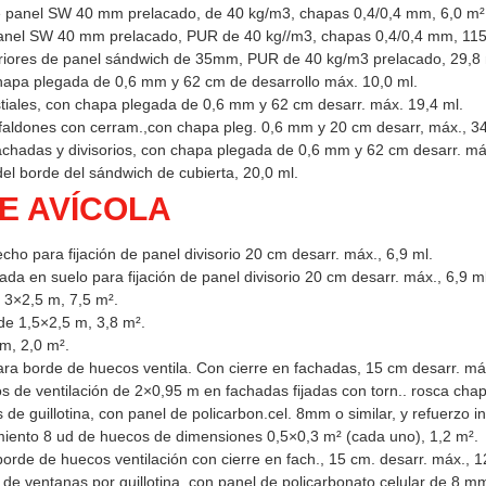
e panel SW 40 mm prelacado, de 40 kg/m3, chapas 0,4/0,4 mm, 6,0 m²
anel SW 40 mm prelacado, PUR de 40 kg//m3, chapas 0,4/0,4 mm, 115
teriores de panel sándwich de 35mm, PUR de 40 kg/m3 prelacado, 29,8
apa plegada de 0,6 mm y 62 cm de desarrollo máx. 10,0 ml.
tiales, con chapa plegada de 0,6 mm y 62 cm desarr. máx. 19,4 ml.
faldones con cerram.,con chapa pleg. 0,6 mm y 20 cm desarr, máx., 34
chadas y divisorios, con chapa plegada de 0,6 mm y 62 cm desarr. má
l borde del sándwich de cubierta, 20,0 ml.
E AVÍCOLA
cho para fijación de panel divisorio 20 cm desarr. máx., 6,9 ml.
da en suelo para fijación de panel divisorio 20 cm desarr. máx., 6,9 ml
 3×2,5 m, 7,5 m².
de 1,5×2,5 m, 3,8 m².
m, 2,0 m².
ra borde de huecos ventila. Con cierre en fachadas, 15 cm desarr. máx
s de ventilación de 2×0,95 m en fachadas fijadas con torn.. rosca chap
de guillotina, con panel de policarbon.cel. 8mm o similar, y refuerzo int
miento 8 ud de huecos de dimensiones 0,5×0,3 m² (cada uno), 1,2 m².
orde de huecos ventilación con cierre en fach., 15 cm. desarr. máx., 1
e ventanas por guillotina, con panel de policarbonato celular de 8 mm 