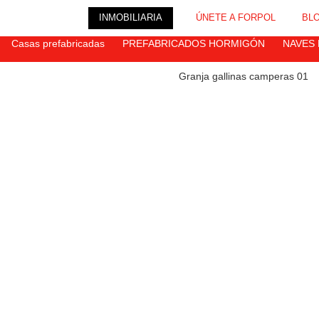
INMOBILIARIA
ÚNETE A FORPOL
BL
Casas prefabricadas
PREFABRICADOS HORMIGÓN
NAVES