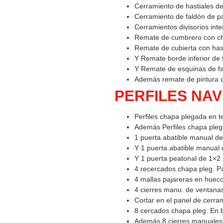
Cerramiento de hastiales d
Cerramiento de faldón de p
Cerramientos divisorios in
Remate de cumbrero con ch
Remate de cubierta con has
Y Remate borde inferior de 
Y Remate de esquinas de fa
Además remate de pintura de
PERFILES NAV
Perfiles chapa plegada en te
Además Perfiles chapa plega
1 puerta abatible manual de
Y 1 puerta abatible manual 
Y 1 puerta peatonal de 1×2 
4 recercados chapa pleg. Pa
4 mallas pajareras en hueco
4 cierres manu. de ventanas 
Cortar en el panel de cerra
8 cercados chapa pleg. En b
Además 8 cierres manuales d