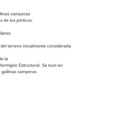
allinas camperas
 de los pórticos.
lares.
del terreno inicialmente considerada
de la
 Hormigón Estructural. Se tuvo en
a gallinas camperas