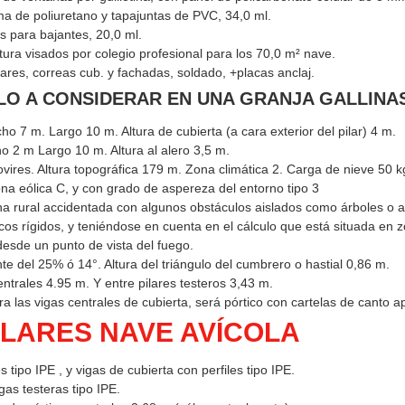
a de poliuretano y tapajuntas de PVC, 34,0 ml.
 para bajantes, 20,0 ml.
ura visados por colegio profesional para los 70,0 m² nave.
ares, correas cub. y fachadas, soldado, +placas anclaj.
LO A CONSIDERAR EN UNA GRANJA GALLINA
o 7 m. Largo 10 m. Altura de cubierta (a cara exterior del pilar) 4 m.
 2 m Largo 10 m. Altura al alero 3,5 m.
vires. Altura topográfica 179 m. Zona climática 2. Carga de nieve 50 k
na eólica C, y con grado de aspereza del entorno tipo 3
 rural accidentada con algunos obstáculos aislados como árboles o al
cos rígidos, y teniéndose en cuenta en el cálculo que está situada en
esde un punto de vista del fuego.
e del 25% ó 14°. Altura del triángulo del cumbrero o hastial 0,86 m.
ntrales 4.95 m. Y entre pilares testeros 3,43 m.
ra las vigas centrales de cubierta, será pórtico con cartelas de canto a
ILARES NAVE AVÍCOLA
s tipo IPE , y vigas de cubierta con perfiles tipo IPE.
igas testeras tipo IPE.