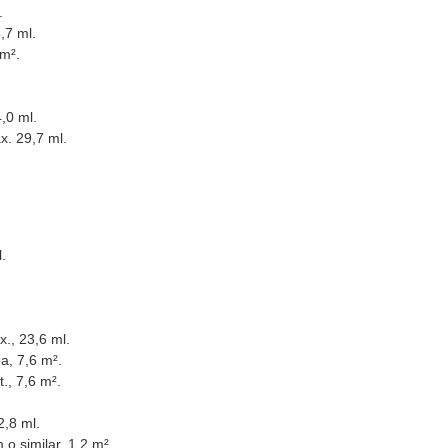
.
,7 ml.
 m².
,0 ml.
x. 29,7 ml.
.
., 23,6 ml.
a, 7,6 m².
., 7,6 m².
2,8 ml.
o similar, 1,2 m².