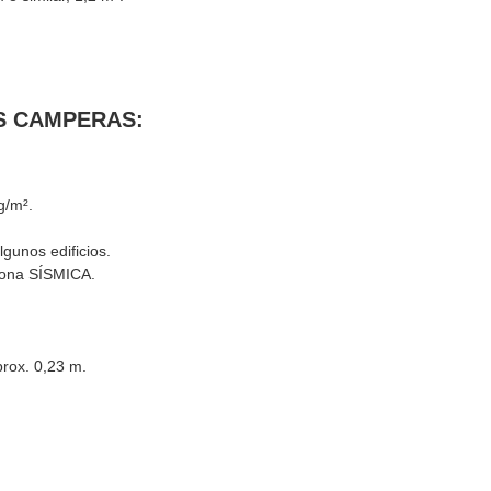
S CAMPERAS:
g/m².
gunos edificios.
 zona SÍSMICA.
prox. 0,23 m.