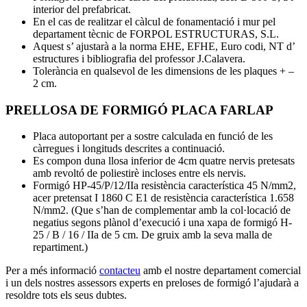
interior del prefabricat.
En el cas de realitzar el càlcul de fonamentació i mur pel
departament tècnic de FORPOL ESTRUCTURAS, S.L.
Aquest s’ ajustarà a la norma EHE, EFHE, Euro codi, NT d’
estructures i bibliografia del professor J.Calavera.
Tolerància en qualsevol de les dimensions de les plaques + –
2 cm.
PRELLOSA DE FORMIGÓ PLACA FARLAP
Placa autoportant per a sostre calculada en funció de les
càrregues i longituds descrites a continuació.
Es compon duna llosa inferior de 4cm quatre nervis pretesats
amb revoltó de poliestirè incloses entre els nervis.
Formigó HP-45/P/12/IIa resistència característica 45 N/mm2,
acer pretensat I 1860 C E1 de resistència característica 1.658
N/mm2. (Que s’han de complementar amb la col·locació de
negatius segons plànol d’execució i una xapa de formigó H-
25 / B / 16 / IIa de 5 cm. De gruix amb la seva malla de
repartiment.)
Per a més informació
contacteu
amb el nostre departament comercial
i un dels nostres assessors experts en preloses de formigó l’ajudarà a
resoldre tots els seus dubtes.