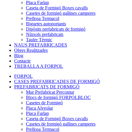
Placa Farlap
Caseta de Formigó Boxes cavalls
Casetes de formigó gallines camperes
Prellosa Termacol
Biguetes autoportants
Dipòsits prefabricats de formigó
Nínxols prefabricats
Tauler Tèrmic
NAUS PREFABRICADES
Obres Realitzades
Blog
Contacte
TREBALLA A FORPOL
FORPOL
CASES PREFABRICADES DE FORMIGÓ
PREFABRICATS DE FORMIGÓ
Mur Prefabricat Precomur
Blocs de formigó FORPOLBLOC
Casetes de Formigó
Placa Alveolar
Placa Farlap
Caseta de Formigó Boxes cavalls
Casetes de formigó gallines camperes
Prellosa Termacol