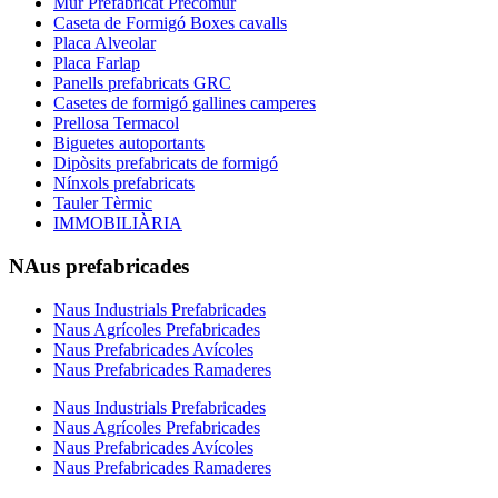
Mur Prefabricat Precomur
Caseta de Formigó Boxes cavalls
Placa Alveolar
Placa Farlap
Panells prefabricats GRC
Casetes de formigó gallines camperes
Prellosa Termacol
Biguetes autoportants
Dipòsits prefabricats de formigó
Nínxols prefabricats
Tauler Tèrmic
IMMOBILIÀRIA
NAus prefabricades
Naus Industrials Prefabricades
Naus Agrícoles Prefabricades
Naus Prefabricades Avícoles
Naus Prefabricades Ramaderes
Naus Industrials Prefabricades
Naus Agrícoles Prefabricades
Naus Prefabricades Avícoles
Naus Prefabricades Ramaderes