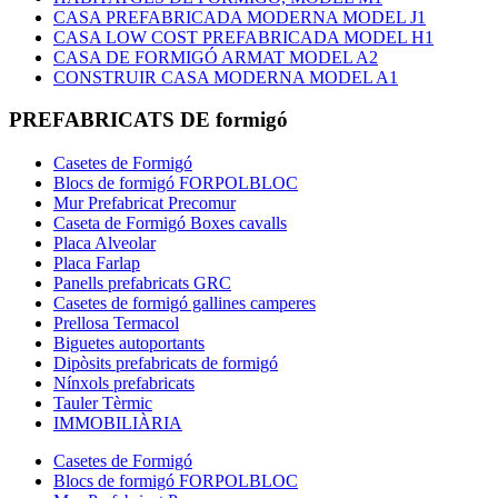
CASA PREFABRICADA MODERNA MODEL J1
CASA LOW COST PREFABRICADA MODEL H1
CASA DE FORMIGÓ ARMAT MODEL A2
CONSTRUIR CASA MODERNA MODEL A1
PREFABRICATS DE formigó
Casetes de Formigó
Blocs de formigó FORPOLBLOC
Mur Prefabricat Precomur
Caseta de Formigó Boxes cavalls
Placa Alveolar
Placa Farlap
Panells prefabricats GRC
Casetes de formigó gallines camperes
Prellosa Termacol
Biguetes autoportants
Dipòsits prefabricats de formigó
Nínxols prefabricats
Tauler Tèrmic
IMMOBILIÀRIA
Casetes de Formigó
Blocs de formigó FORPOLBLOC