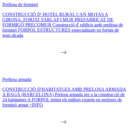
Prellosa de formigó
CONSTRUCCIÓ D' HOTEL RURAL CAN MOTAS A
GIRONA. FORJAT FARLAP I MUR PREFABRICAT DE
FORMIGÓ PRECOMUR Construcció d' edificis amb prellosa de
formigó FORPOL ESTRUCTURES especialitzats en forjats de
gran alçada
Prellosa armada
CONSTRUCCIÓ D'HABITATGES AMB PRELOSA ARMADA
A BAGÀ (BARCELONA) Prelosa armada per a la construcció de
24 habitatges A FORPOL tenim els millors experts en preloses de
formigó armat +INFO