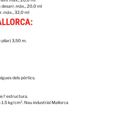
 desarr. màx., 20,0 ml
. màx., 32,0 ml
ALLORCA:
pilar) 3,50 m.
gues dels pòrtics.
e l’ estructura.
1.5 kg/cm². Nau industrial Mallorca