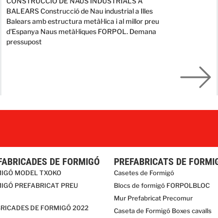
CONSTRUCCIÓ DE NAUS INDUSTRIALS A
BALEARS Construcció de Nau industrial a Illes
Balears amb estructura metàl·lica i al millor preu
d'Espanya Naus metàl·liques FORPOL. Demana
pressupost
FABRICADES DE FORMIGÓ
PREFABRICATS DE FORMI
MIGÓ MODEL TXOKO
Casetes de Formigó
IGÓ PREFABRICAT PREU
Blocs de formigó FORPOLBLOC
Mur Prefabricat Precomur
RICADES DE FORMIGÓ 2022
Caseta de Formigó Boxes cavalls