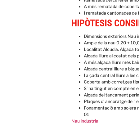
A més rematada de coberta 
I rematada cantonades de f
HIPÒTESIS CONS
Dimensions exteriors Nau in
Ample de la nau 0,20 + 10,0
Localitat Alcudia. Alçada t
Alçada lliure al costat dels
A més alçada lliure més bai
Alçada central lliure a bigu
I alçada central lliure a l
Coberta amb corretges tipu
S’ ha tingut en compte en e
Alçada del tancament perime
Plaques d’ ancoratge de l’ e
Fonamentació amb solera ne
01
Nau industrial