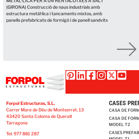
METÀL·LICA PER A UN RENTACOTXES A SALT
(GIRONA) Construcció de naus industrials amb
estructura metàl·lica i tancaments mixtos, amb
panells prefabricats de formigó i de panell sandvitx
CASES PRE
Forpol Estructuras, S.L.
Carrer Mare de Déu de Montserrat, 13
CASA DE FOR
43420 Santa Coloma de Queralt
CASA DE FORM
Tarragona
MODEL T2
CASES PREFAB
Tel. 977 881 287
MODEL T1