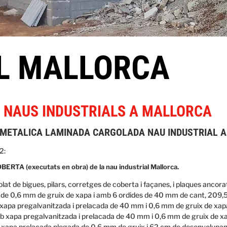
L MALLORCA
 NAUS INDUSTRIALS A MALLORCA
METALICA LAMINADA CARGOLADA NAU INDUSTRIAL A 
2:
A (executats en obra) de la nau industrial Mallorca.
olat de bigues, pilars, corretges de coberta i façanes, i plaques ancor
de 0,6 mm de gruix de xapa i amb 6 ordides de 40 mm de cant, 209,5
xapa pregalvanitzada i prelacada de 40 mm i 0,6 mm de gruix de xapa
 xapa pregalvanitzada i prelacada de 40 mm i 0,6 mm de gruix de xa
xapa prelacada plegada de 0,6 mm de gruix i 62 cm de desenvolupa