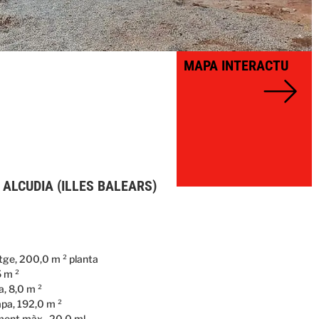
MAPA INTERACTU
ALCUDIA (ILLES BALEARS)
atge, 200,0 m ² planta
 m ²
, 8,0 m ²
pa, 192,0 m ²
ment màx., 20,0 ml