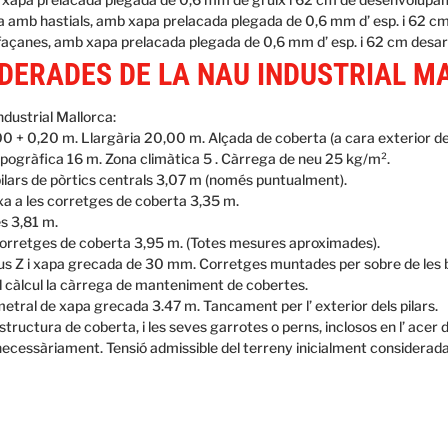
amb hastials, amb xapa prelacada plegada de 0,6 mm d’ esp. i 62 cm
açanes, amb xapa prelacada plegada de 0,6 mm d’ esp. i 62 cm desarr
IDERADES DE LA NAU INDUSTRIAL M
dustrial Mallorca:
0 + 0,20 m. Llargària 20,00 m. Alçada de coberta (a cara exterior de 
opogràfica 16 m. Zona climàtica 5 . Càrrega de neu 25 kg/m².
 pilars de pòrtics centrals 3,07 m (només puntualment).
xa a les corretges de coberta 3,35 m.
es 3,81 m.
es corretges de coberta 3,95 m. (Totes mesures aproximades).
s Z i xapa grecada de 30 mm. Corretges muntades per sobre de les bi
l càlcul la càrrega de manteniment de cobertes.
tral de xapa grecada 3.47 m. Tancament per l’ exterior dels pilars.
structura de coberta, i les seves garrotes o perns, inclosos en l’ acer d
cessàriament. Tensió admissible del terreny inicialment considerada 