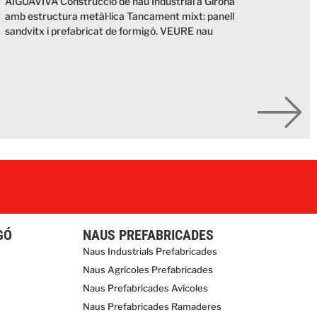
AIGUAVIVA Construcció de nau Industrial a Girona
amb estructura metàl·lica Tancament mixt: panell
sandvitx i prefabricat de formigó. VEURE nau
GÓ
NAUS PREFABRICADES
Naus Industrials Prefabricades
Naus Agrícoles Prefabricades
Naus Prefabricades Avícoles
Naus Prefabricades Ramaderes