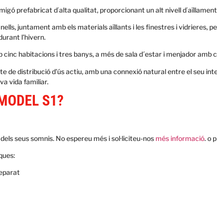
igó prefabricat dʻalta qualitat, proporcionant un alt nivell dʻaïllament
ls, juntament amb els materials aïllants i les finestres i vidrieres, pe
urant l’hivern.
cinc habitacions i tres banys, a més de sala d´estar i menjador amb c
e de distribució d’ús actiu, amb una connexió natural entre el seu inte
a vida familiar.
 MODEL S1?
dels seus somnis. No espereu més i sol·liciteu-nos
més informació
. o 
ques:
separat