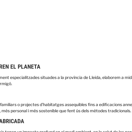
REN EL PLANETA
tament especialitzades situades a la província de Lleida, elaborem a mi
ormigó.
familiars o projectes d’habitatges assequibles fins a edificacions annex
, més personal i més sostenible que fent ús dels mètodes tradicionals.
FABRICADA
 tenen un impacte profund en el medi ambient, en la salut de les perso