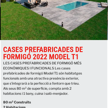
CASES PREFABRICADES DE
FORMIGÓ 2022 MODEL T1
LES CASES PREFABRICADES DE FORMIGÓ MÉS
ECONÒMIQUES I FUNCIONALS Les cases
prefabricades de formigó Model T1 són habitatges
funcionals amb una atractiva presència exterior,
que s'integrarà a la perfecció a l'entorn que trieu.
Als seus 80 m² de superfície, compta amb 2
habitacions i 1 bany, cuina i saló-menjador.
80 m² Construïts
2 Habitacions