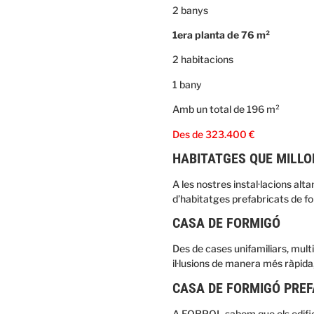
2 banys
1era planta de 76 m²
2 habitacions
1 bany
Amb un total de 196 m²
Des de 323.400 €
HABITATGES QUE MILLO
A les nostres instal·lacions al
d’habitatges prefabricats de f
CASA DE FORMIGÓ
Des de cases unifamiliars, multi
il·lusions de manera més ràpida
CASA DE FORMIGÓ PRE
A FORPOL sabem que els edificis