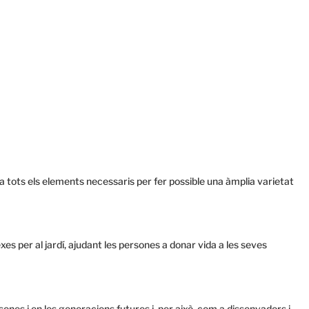
da tots els elements necessaris per fer possible una àmplia varietat
es per al jardí, ajudant les persones a donar vida a les seves
nes i en les generacions futures i, per això, com a dissenyadors i