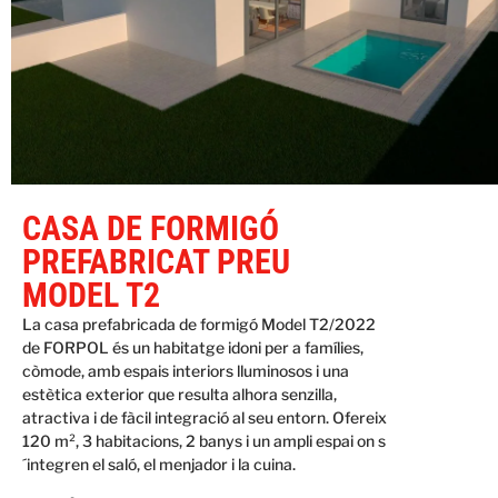
CASA DE FORMIGÓ
PREFABRICAT PREU
MODEL T2
La casa prefabricada de formigó Model T2/2022
de FORPOL és un habitatge idoni per a famílies,
còmode, amb espais interiors lluminosos i una
estètica exterior que resulta alhora senzilla,
atractiva i de fàcil integració al seu entorn. Ofereix
120 m², 3 habitacions, 2 banys i un ampli espai on s
´integren el saló, el menjador i la cuina.