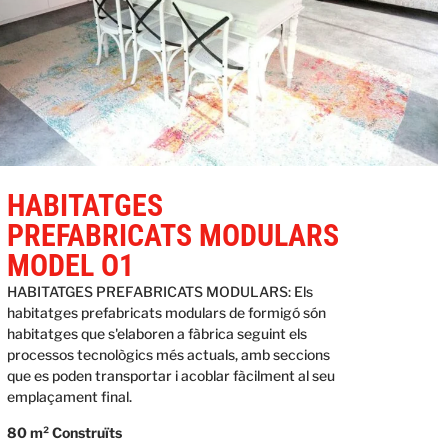
HABITATGES
PREFABRICATS MODULARS
MODEL O1
HABITATGES PREFABRICATS MODULARS: Els
habitatges prefabricats modulars de formigó són
habitatges que s'elaboren a fàbrica seguint els
processos tecnològics més actuals, amb seccions
que es poden transportar i acoblar fàcilment al seu
emplaçament final.
80 m² Construïts