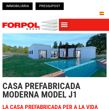
IMMOBILIÀRIA
PRESSUPOST
CASES PREFABRICADES DE FORMIGÓ
PREFABRICATS DE FORMIGÓ
NAUS PREFABRICADES
Obres Realitzades
TREBALLA A FORPOL
CASA PREFABRICADA
MODERNA MODEL J1
LA CASA PREFABRICADA PER A LA VIDA