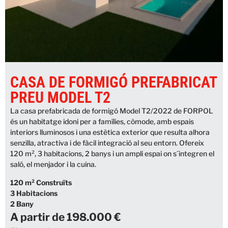
CASA DE FORMIGÓ PREFABRICAT
PREU MODEL T2
La casa prefabricada de formigó Model T2/2022 de FORPOL
és un habitatge idoni per a famílies, còmode, amb espais
interiors lluminosos i una estètica exterior que resulta alhora
senzilla, atractiva i de fàcil integració al seu entorn. Ofereix
120 m², 3 habitacions, 2 banys i un ampli espai on s´integren el
saló, el menjador i la cuina.
120 m² Construïts
3 Habitacions
2 Bany
A partir de 198.000 €