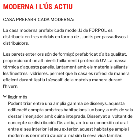
MODERNA I L’ÚS ACTIU
CASA PREFABRICADA MODERNA:
La casa moderna prefabricada model J1 de FORPOL es
distribueix en tres mòduls en forma de J, units per passadissos i
distribuïdors.
Les parets exteriors són de formigó prefabricat dʻalta qualitat,
proporcionant un alt nivell dʻaïllament i protecció UV. La massa
tèrmica d’aquests panells, juntament amb els materials aïllants i
les finestres i vidrieres, permet que la casa es refredi de manera
eficient durant l’estiu i s’escalfi de la mateixa manera durant
l’hivern.
llegir més
Podent triar entre una àmplia gamma de dissenys, aquesta
edificació compta amb tres habitacions i un bany, a més de sala
d’estar i menjador amb cuina integrada. Dissenyat al voltant del
concepte de distribució d’ús actiu, amb una connexió natural
entre el seu interior i el seu exterior, aquest habitatge ample i
modern us permetrà gaudir al màxim la seva vida familiar.