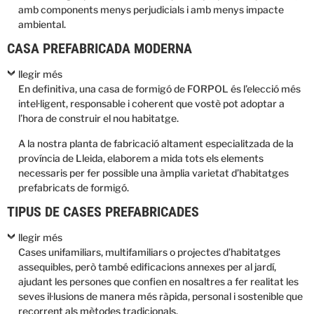
amb components menys perjudicials i amb menys impacte
ambiental.
CASA PREFABRICADA MODERNA
llegir més
En definitiva, una casa de formigó de FORPOL és l’elecció més
intel·ligent, responsable i coherent que vostè pot adoptar a
l’hora de construir el nou habitatge.
A la nostra planta de fabricació altament especialitzada de la
província de Lleida, elaborem a mida tots els elements
necessaris per fer possible una àmplia varietat d’habitatges
prefabricats de formigó.
TIPUS DE CASES PREFABRICADES
llegir més
Cases unifamiliars, multifamiliars o projectes d’habitatges
assequibles, però també edificacions annexes per al jardí,
ajudant les persones que confien en nosaltres a fer realitat les
seves il·lusions de manera més ràpida, personal i sostenible que
recorrent als mètodes tradicionals.