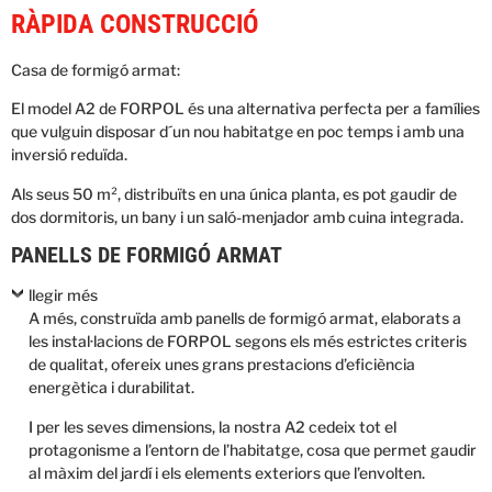
RÀPIDA CONSTRUCCIÓ
Casa de formigó armat:
El model A2 de FORPOL és una alternativa perfecta per a famílies
que vulguin disposar d´un nou habitatge en poc temps i amb una
inversió reduïda.
Als seus 50 m², distribuïts en una única planta, es pot gaudir de
dos dormitoris, un bany i un saló-menjador amb cuina integrada.
PANELLS DE FORMIGÓ ARMAT
llegir més
A més, construïda amb panells de formigó armat, elaborats a
les instal·lacions de FORPOL segons els més estrictes criteris
de qualitat, ofereix unes grans prestacions d’eficiència
energètica i durabilitat.
I per les seves dimensions, la nostra A2 cedeix tot el
protagonisme a l’entorn de l’habitatge, cosa que permet gaudir
al màxim del jardí i els elements exteriors que l’envolten.