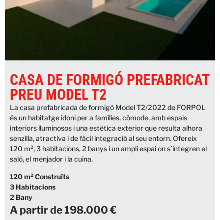
CASA DE FORMIGÓ PREFABRICAT
PREU MODEL T2
La casa prefabricada de formigó Model T2/2022 de FORPOL
és un habitatge idoni per a famílies, còmode, amb espais
interiors lluminosos i una estètica exterior que resulta alhora
senzilla, atractiva i de fàcil integració al seu entorn. Ofereix
120 m², 3 habitacions, 2 banys i un ampli espai on s´integren el
saló, el menjador i la cuina.
120 m² Construïts
3 Habitacions
2 Bany
A partir de 198.000 €