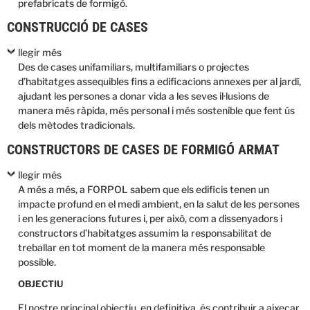
prefabricats de formigó.
CONSTRUCCIÓ DE CASES
llegir més
Des de cases unifamiliars, multifamiliars o projectes
d’habitatges assequibles fins a edificacions annexes per al jardí,
ajudant les persones a donar vida a les seves il·lusions de
manera més ràpida, més personal i més sostenible que fent ús
dels mètodes tradicionals.
CONSTRUCTORS DE CASES DE FORMIGÓ ARMAT
llegir més
A més a més, a FORPOL sabem que els edificis tenen un
impacte profund en el medi ambient, en la salut de les persones
i en les generacions futures i, per això, com a dissenyadors i
constructors d’habitatges assumim la responsabilitat de
treballar en tot moment de la manera més responsable
possible.
OBJECTIU
El nostre principal objectiu, en definitiva, és contribuir a aixecar