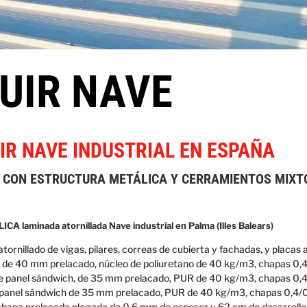
UIR NAVE
IR NAVE INDUSTRIAL EN ESPAÑA
 CON ESTRUCTURA METÁLICA Y CERRAMIENTOS MIXT
laminada atornillada Nave industrial en Palma (Illes Balears)
tornillado de vigas, pilares, correas de cubierta y fachadas, y placas
h de 40 mm prelacado, núcleo de poliuretano de 40 kg/m3, chapas 0
de panel sándwich, de 35 mm prelacado, PUR de 40 kg/m3, chapas 0,
 panel sándwich de 35 mm prelacado, PUR de 40 kg/m3, chapas 0,4/
hapa prelacada plegada de 0,6 mm de espesor y 62 cm de desarrollo 