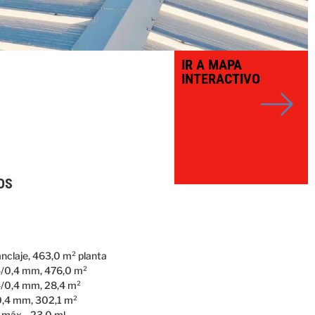
IR A MAPA
INTERACTIVO
OS
 anclaje, 463,0 m² planta
,4/0,4 mm, 476,0 m²
4/0,4 mm, 28,4 m²
0,4 mm, 302,1 m²
máx.., 23,0 ml