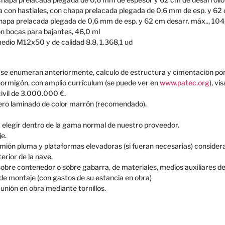
con hastiales, con chapa prelacada plegada de 0,6 mm de esp. y 62 c
apa prelacada plegada de 0,6 mm de esp. y 62 cm desarr. máx.., 104
n bocas para bajantes, 46,0 ml
 medio M12x50 y de calidad 8.8, 1.368,1 ud
 se enumeran anteriormente, calculo de estructura y cimentación por 
hormigón, con amplio currículum (se puede ver en
www.patec.org
), v
ivil de 3.000.000 €.
cero laminado de color marrón (recomendado).
a elegir dentro de la gama normal de nuestro proveedor.
e.
mión pluma y plataformas elevadoras (si fueran necesarias) consider
terior de la nave.
sobre contenedor o sobre gabarra, de materiales, medios auxiliares de
de montaje (con gastos de su estancia en obra)
unión en obra mediante tornillos.