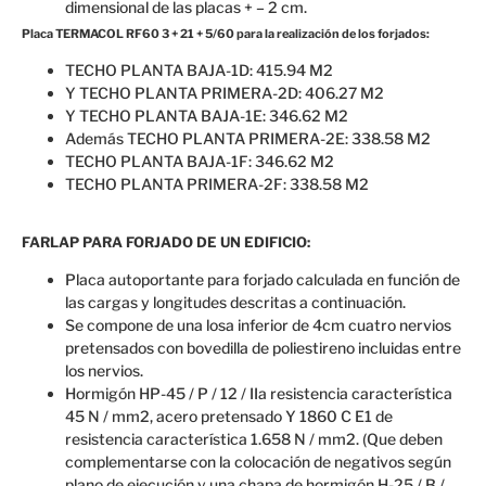
dimensional de las placas + – 2 cm.
Placa TERMACOL RF60 3 + 21 + 5/60 para la realización de los forjados:
TECHO PLANTA BAJA-1D: 415.94 M2
Y TECHO PLANTA PRIMERA-2D: 406.27 M2
Y TECHO PLANTA BAJA-1E: 346.62 M2
Además TECHO PLANTA PRIMERA-2E: 338.58 M2
TECHO PLANTA BAJA-1F: 346.62 M2
TECHO PLANTA PRIMERA-2F: 338.58 M2
FARLAP
PARA
FORJADO DE UN EDIFICIO
:
Placa autoportante para forjado calculada en función de
las cargas y longitudes descritas a continuación.
Se compone de una losa inferior de 4cm cuatro nervios
pretensados con bovedilla de poliestireno incluidas entre
los nervios.
Hormigón HP-45 / P / 12 / IIa resistencia característica
45 N / mm2, acero pretensado Y 1860 C E1 de
resistencia característica 1.658 N / mm2. (Que deben
complementarse con la colocación de negativos según
plano de ejecución y una chapa de hormigón H-25 / B /