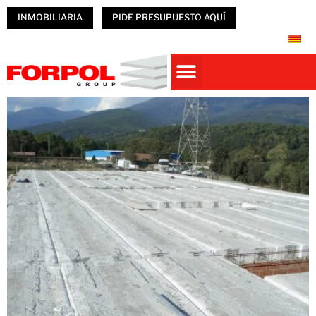
INMOBILIARIA
PIDE PRESUPUESTO AQUÍ
Casas prefabricadas
PREFABRICADOS HORMIGÓN
NAVES PREFABRICADAS
ÚNETE A FORPOL