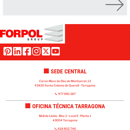
🏢 SEDE CENTRAL
Carrer Mare de Déu de Montserrat, 13
43420 Santa Coloma de Queralt · Tarragona
📞 977 881 287
🏢 OFICINA TÉCNICA TARRAGONA
Moll de Lleida · Bloc 2 · Local E · Planta 1
43004 Tarragona
📞 618 802 746