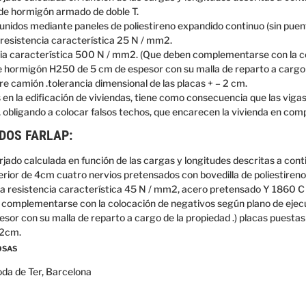
de hormigón armado de doble T.
unidos mediante paneles de poliestireno expandido continuo (sin puen
 resistencia característica 25 N / mm2.
ia característica 500 N / mm2. (Que deben complementarse con la c
e hormigón H250 de 5 cm de espesor con su malla de reparto a cargo d
e camión .tolerancia dimensional de las placas + – 2 cm.
s
en la edificación
de viviendas,
tiene como consecuencia
que las viga
,
obligando
a colocar
falsos
techos
, que encarecen
la vivienda
en com
DOS FARLAP:
jado calculada en función de las cargas y longitudes descritas a cont
rior de 4cm cuatro nervios pretensados con bovedilla de poliestireno i
Ia resistencia característica 45 N / mm2, acero pretensado Y 1860 C 
 complementarse con la colocación de negativos según plano de eje
spesor con su malla de reparto a cargo de la propiedad .) placas puest
 2cm.
OSAS
oda de Ter, Barcelona