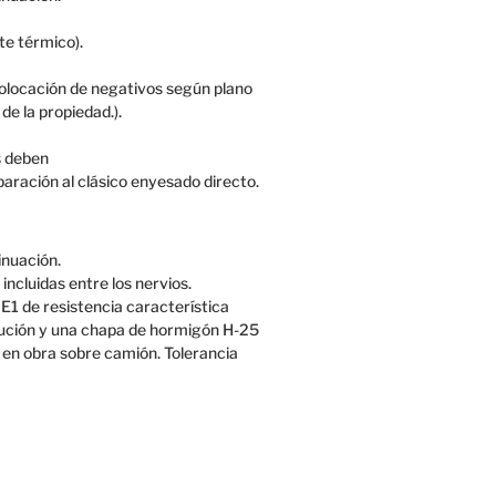
te térmico).
olocación de negativos según plano
e la propiedad.).
s
deben
paración
al clásico
enyesado
directo.
inuación.
ncluidas entre los nervios.
E1 de resistencia característica
cución y una chapa de hormigón H-25
as en obra sobre camión. Tolerancia