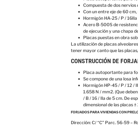
Compuesta de dos nervios 
Con un entre eje de 60 cm, 
Hormigón HA-25 / P / 16IIa
Acero B-500S de resistenc
de ejecución y una chapa d
Placas puestas en obra sobr
La utilización
de
placas
alveolare
tener
mayor
canto
que
las
placas
CONSTRUCCIÓN DE FORJA
Placa autoportante para for
Se compone de una losa infe
Hormigón HP-45 / P / 12 / I
1.658 N / mm2. (Que deben
/ B / 16 / IIa de 5 cm. De e
dimensional de las placas ±
FORJADOS PARA VIVIENDAS CON PREL
Dirección: C/ “C” Parc. 56-59 – R