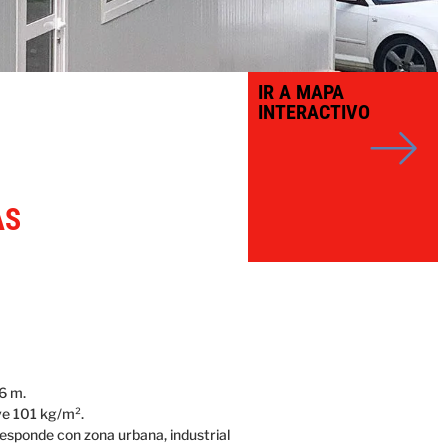
IR A MAPA
INTERACTIVO
AS
,6 m.
ve 101 kg/m².
responde con zona urbana, industrial