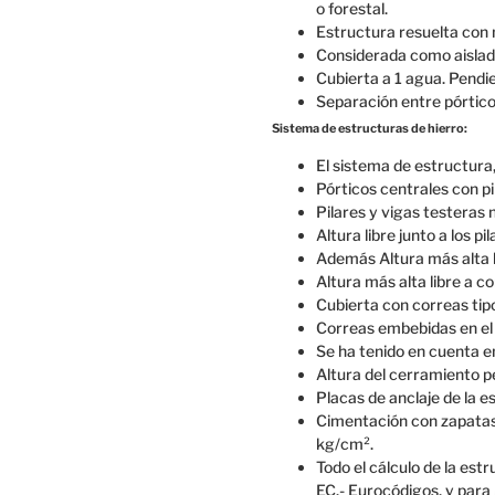
o forestal.
Estructura resuelta con 
Considerada como aislada
Cubierta a 1 agua. Pendie
Separación entre pórtico
Sistema de estructuras de hierro:
El sistema de estructura,
Pórticos centrales con pi
Pilares y vigas testeras 
Altura libre junto a los p
Además Altura más alta l
Altura más alta libre a c
Cubierta con correas tip
Correas embebidas en el 
Se ha tenido en cuenta e
Altura del cerramiento p
Placas de anclaje de la e
Cimentación con zapatas 
kg/cm².
Todo el cálculo de la est
EC.- Eurocódigos, y para