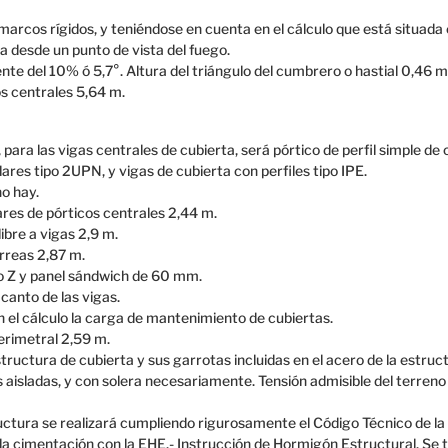
marcos rígidos, y teniéndose en cuenta en el cálculo que está situad
 desde un punto de vista del fuego.
nte del 10% ó 5,7°. Altura del triángulo del cumbrero o hastial 0,46 m
s centrales 5,64 m.
 para las vigas centrales de cubierta, será pórtico de perfil simple de
lares tipo 2UPN, y vigas de cubierta con perfiles tipo IPE.
no hay.
ilares de pórticos centrales 2,44 m.
ibre a vigas 2,9 m.
orreas 2,87 m.
o Z y panel sándwich de 60 mm.
canto de las vigas.
n el cálculo la carga de mantenimiento de cubiertas.
erimetral 2,59 m.
structura de cubierta y sus garrotas incluidas en el acero de la estruc
aisladas, y con solera necesariamente. Tensión admisible del terreno
ructura se realizará cumpliendo rigurosamente el Código Técnico de la 
 la cimentación con la EHE.- Instrucción de Hormigón Estructural. Se