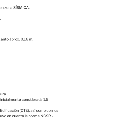
a en zona SÍSMICA.
.
 canto áprox. 0,16 m.
tura.
 inicialmente considerada 1,5
Edificación (CTE), así como con los
 tuvo en cuenta la norma NCSR.-