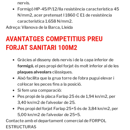
nervis.
Formigó HP-45/P/12/IIa resistència característica 45
N/mm2, acer pretensat I 1860 C E1 de resistència
característica 1.658 N/mm2.
Adreça: Vilanova de la Barca, Lleida
AVANTATGES COMPETITIUS
PREU
FORJAT SANITARI 100M2
Gràcies al disseny dels nervis i de la capa inferior de
formigó
, el pes propi del forjat és molt inferior al de les
plaques alveolars
clàssiques.
Això facilita que la grua torre de l’obra pugui elevar i
col·locar les peces fins a la posició.
Si fem una comparació:
Pes propi de la placa Farlap 25 és de 1,94 kn/m2, per
3,40 kn/m2 de l’alveolar de 25.
Pes propi del forjat Farlap 25+5 és de 3,84 kn/m2, per
5,00 kn/m2 de l’alveolar de 25+5.
Contacte amb el departament comercial de FORPOL
ESTRUCTURAS