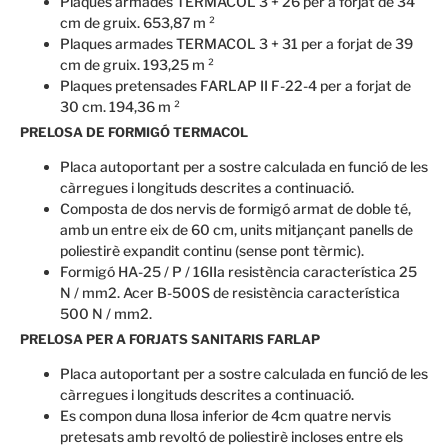
Plaques armades TERMACOL 3 + 26 per a forjat de 34
cm de gruix. 653,87 m ²
Plaques armades TERMACOL 3 + 31 per a forjat de 39
cm de gruix. 193,25 m ²
Plaques pretensades FARLAP II F-22-4 per a forjat de
30 cm. 194,36 m ²
PRELOSA DE FORMIGÓ TERMACOL
Placa autoportant per a sostre calculada en funció de les
càrregues i longituds descrites a continuació.
Composta de dos nervis de formigó armat de doble té,
amb un entre eix de 60 cm, units mitjançant panells de
poliestirè expandit continu (sense pont tèrmic).
Formigó HA-25 / P / 16IIa resistència característica 25
N / mm2. Acer B-500S de resistència característica
500 N / mm2.
PRELOSA PER A FORJATS SANITARIS FARLAP
Placa autoportant per a sostre calculada en funció de les
càrregues i longituds descrites a continuació.
Es compon duna llosa inferior de 4cm quatre nervis
pretesats amb revoltó de poliestirè incloses entre els