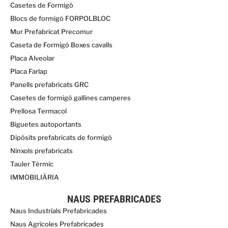
Casetes de Formigó
Blocs de formigó FORPOLBLOC
Mur Prefabricat Precomur
Caseta de Formigó Boxes cavalls
Placa Alveolar
Placa Farlap
Panells prefabricats GRC
Casetes de formigó gallines camperes
Prellosa Termacol
Biguetes autoportants
Dipòsits prefabricats de formigó
Nínxols prefabricats
Tauler Tèrmic
IMMOBILIÀRIA
NAUS PREFABRICADES
Naus Industrials Prefabricades
Naus Agrícoles Prefabricades