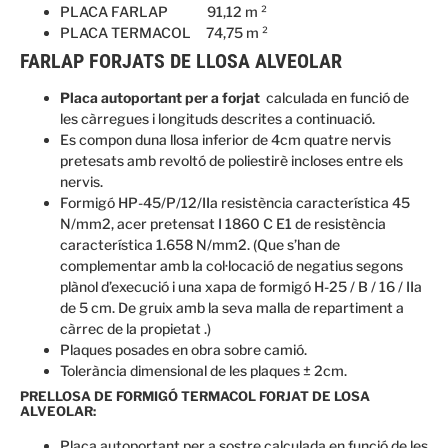
PLACA FARLAP 91,12 m ²
PLACA TERMACOL 74,75 m ²
FARLAP FORJATS DE LLOSA ALVEOLAR
Placa autoportant per a forjat
calculada en funció de
les càrregues i longituds descrites a continuació.
Es compon duna llosa inferior de 4cm quatre nervis
pretesats amb revoltó de poliestirè incloses entre els
nervis.
Formigó HP-45/P/12/IIa resistència característica 45
N/mm2, acer pretensat I 1860 C E1 de resistència
característica 1.658 N/mm2. (Que s’han de
complementar amb la col·locació de negatius segons
plànol d’execució i una xapa de formigó H-25 / B / 16 / IIa
de 5 cm. De gruix amb la seva malla de repartiment a
càrrec de la propietat .)
Plaques posades en obra sobre camió.
Tolerància dimensional de les plaques ± 2cm.
PRELLOSA DE FORMIGÓ TERMACOL FORJAT DE LOSA
ALVEOLAR:
Placa autoportant per a sostre calculada en funció de les