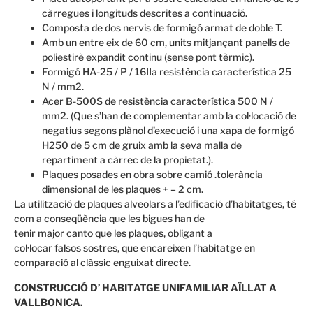
càrregues i longituds descrites a continuació.
Composta de dos nervis de formigó armat de doble T.
Amb un entre eix de 60 cm, units mitjançant panells de
poliestirè expandit continu (sense pont tèrmic).
Formigó HA-25 / P / 16IIa resistència característica 25
N / mm2.
Acer B-500S de resistència característica 500 N /
mm2. (Que s’han de complementar amb la col·locació de
negatius segons plànol d’execució i una xapa de formigó
H250 de 5 cm de gruix amb la seva malla de
repartiment a càrrec de la propietat.).
Plaques posades en obra sobre camió .tolerància
dimensional de les plaques + – 2 cm.
La utilització
de
plaques
alveolars
a l’edificació
d’habitatges,
té
com a conseqüència
que les bigues
han de
tenir
major
canto
que
les
plaques,
obligant
a
col·locar
falsos
sostres
, que encareixen
l’habitatge
en
comparació
al clàssic
enguixat
directe.
CONSTRUCCIÓ D’ HABITATGE UNIFAMILIAR AÏLLAT A
VALLBONICA.