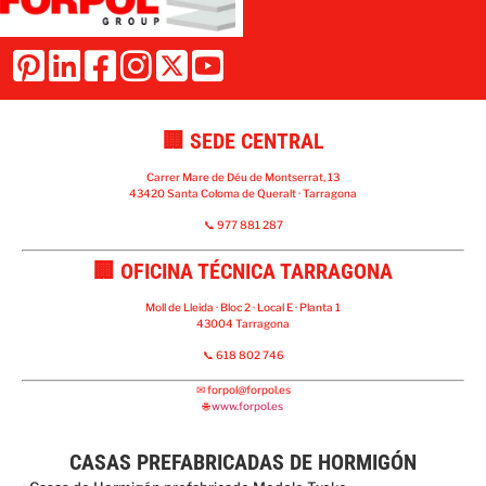
🏢 SEDE CENTRAL
Carrer Mare de Déu de Montserrat, 13
43420 Santa Coloma de Queralt · Tarragona
📞 977 881 287
🏢 OFICINA TÉCNICA TARRAGONA
Moll de Lleida · Bloc 2 · Local E · Planta 1
43004 Tarragona
📞 618 802 746
✉
forpol@forpol.es
🌐
www.forpol.es
CASAS PREFABRICADAS DE HORMIGÓN