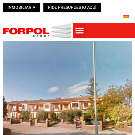
INMOBILIARIA
PIDE PRESUPUESTO AQUÍ
Casas prefabricadas
PREFABRICADOS HORMIGÓN
NAVES PREFABRICADAS
ÚNETE A FORPOL