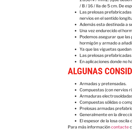
/ B / 16 / IIa de 5 cm. De e
Las prelosas prefabricadas
nervios en el sentido longit
Además esta destinada a se
Una vez endurecido el horm
Podemos asegurar que las pr
hormigón y armado a añadir
Ya que las viguetas quedan 
Las prelosas prefabricadas 
En aplicaciones donde no h
ALGUNAS CONSID
Armadas y pretensadas.
Compuestas (con nervios ri
Armaduras electrosoldadas 
Compuestas sólidas o comp
Prelosas armadas prefabri
Generalmente en la dirección
El espesor de la losa oscil
Para más información
contacte
c