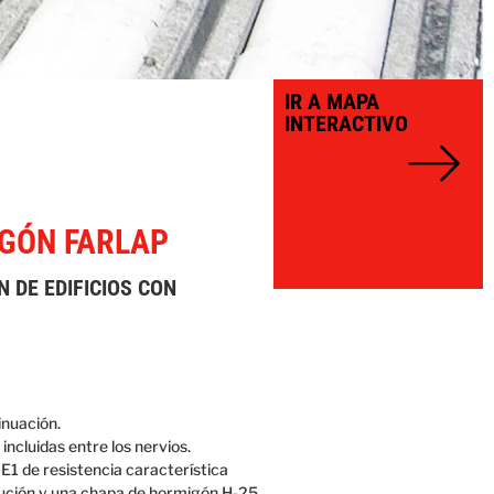
IR A MAPA
INTERACTIVO
GÓN FARLAP
 DE EDIFICIOS CON
inuación.
ncluidas entre los nervios.
E1 de resistencia característica
cución y una chapa de hormigón H-25