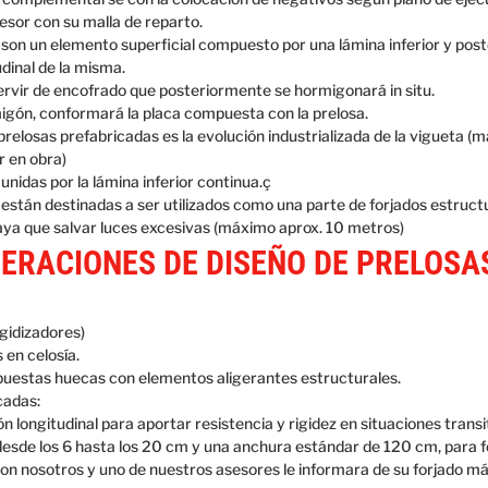
spesor con su malla de reparto.
 son un elemento superficial compuesto por una lámina inferior y pos
udinal de la misma.
rvir de encofrado que posteriormente se hormigonará in situ.
igón, conformará la placa compuesta con la prelosa.
elosas prefabricadas es la evolución industrializada de la vigueta (
 en obra)
unidas por la lámina inferior continua.ç
están destinadas a ser utilizados como una parte de forjados estruct
aya que salvar luces excesivas (máximo aprox. 10 metros)
ERACIONES DE DISEÑO DE PRELOSA
gidizadores)
en celosía.
uestas huecas con elementos aligerantes estructurales.
cadas:
 longitudinal para aportar resistencia y rigidez en situaciones transi
a desde los 6 hasta los 20 cm y una anchura estándar de 120 cm, para 
on nosotros y uno de nuestros asesores le informara de su forjado m