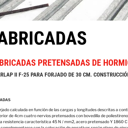
FABRICADAS
BRICADAS PRETENSADAS DE HORMI
LAP II F-25 PARA FORJADO DE 30 CM. CONSTRUCCIÓN
CADAS
jado calculada en función de las cargas y longitudes descritas a cont
rior de 4cm cuatro nervios pretensados con bovedilla de poliestireno i
Ia resistencia característica 45 N / mm2, acero pretensado Y 1860 C 
 complementarse con la colocación de negativos según plano de eje