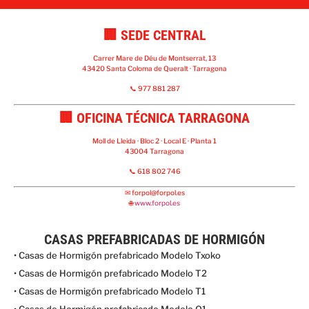
🏢 SEDE CENTRAL
Carrer Mare de Déu de Montserrat, 13
43420 Santa Coloma de Queralt · Tarragona
📞 977 881 287
🏢 OFICINA TÉCNICA TARRAGONA
Moll de Lleida · Bloc 2 · Local E · Planta 1
43004 Tarragona
📞 618 802 746
✉
forpol@forpol.es
🌐
www.forpol.es
CASAS PREFABRICADAS DE HORMIGÓN
• Casas de Hormigón prefabricado Modelo Txoko
• Casas de Hormigón prefabricado Modelo T2
• Casas de Hormigón prefabricado Modelo T1
• Casas de Hormigón prefabricado Modelo O1