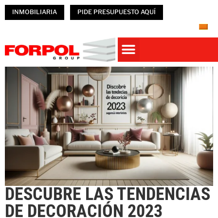
INMOBILIARIA
PIDE PRESUPUESTO AQUÍ
Casas prefabricadas
PREFABRICADOS HORMIGÓN
NAVES PREFABRICADAS
ÚNETE A FORPOL
DESCUBRE LAS TENDENCIAS
DE DECORACIÓN 2023