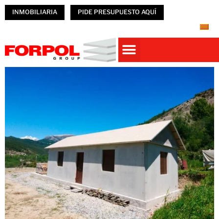
INMOBILIARIA
PIDE PRESUPUESTO AQUÍ
Casas prefabricadas
PREFABRICADOS HORMIGÓN
NAVES PREFABRICADAS
ÚNETE A FORPOL