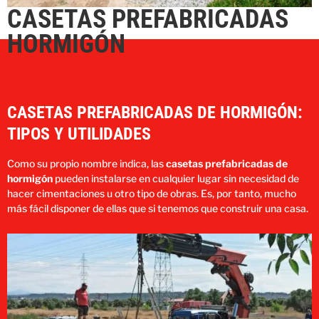
CASETAS PREFABRICADAS
HORMIGÓN
CASETAS PREFABRICADAS DE HORMIGÓN:
TIPOS Y UTILIDADES
Como su propio nombre indica, las
casetas prefabricadas de
hormigón
pueden instalarse en cualquier lugar sin necesidad de
hacer cimentaciones u otro tipo de obras. Es, por tanto, mucho
más fácil disponer de ellas que si tenemos que construir una casa.