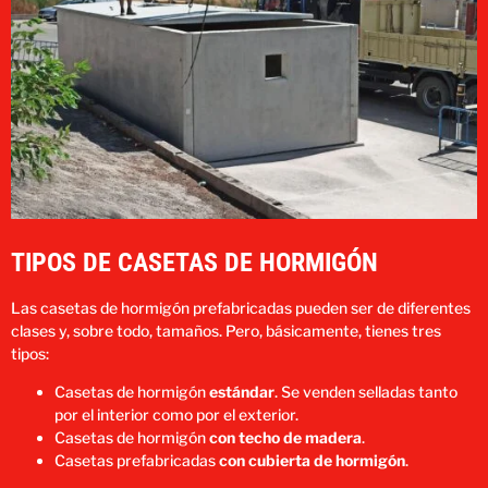
TIPOS DE CASETAS DE HORMIGÓN
Las casetas de hormigón prefabricadas pueden ser de diferentes
clases y, sobre todo, tamaños. Pero, básicamente, tienes tres
tipos:
Casetas de hormigón
estándar
.
Se venden selladas tanto
por el interior como por el exterior.
Casetas de hormigón
con techo de madera
.
Casetas prefabricadas
con cubierta de hormigón
.