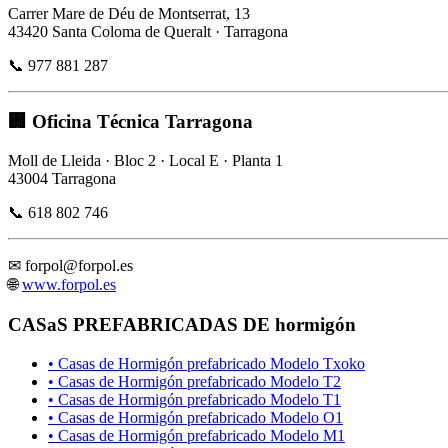
Carrer Mare de Déu de Montserrat, 13
43420 Santa Coloma de Queralt · Tarragona
📞 977 881 287
🏢 Oficina Técnica Tarragona
Moll de Lleida · Bloc 2 · Local E · Planta 1
43004 Tarragona
📞 618 802 746
✉
forpol@forpol.es
🌐
www.forpol.es
CASaS PREFABRICADAS DE hormigón
• Casas de Hormigón prefabricado Modelo Txoko
• Casas de Hormigón prefabricado Modelo T2
• Casas de Hormigón prefabricado Modelo T1
• Casas de Hormigón prefabricado Modelo O1
• Casas de Hormigón prefabricado Modelo M1