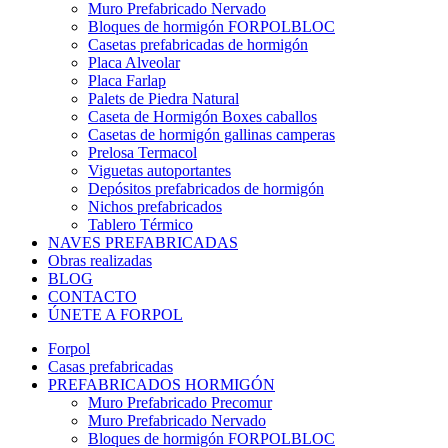
Muro Prefabricado Nervado
Bloques de hormigón FORPOLBLOC
Casetas prefabricadas de hormigón
Placa Alveolar
Placa Farlap
Palets de Piedra Natural
Caseta de Hormigón Boxes caballos
Casetas de hormigón gallinas camperas
Prelosa Termacol
Viguetas autoportantes
Depósitos prefabricados de hormigón
Nichos prefabricados
Tablero Térmico
NAVES PREFABRICADAS
Obras realizadas
BLOG
CONTACTO
ÚNETE A FORPOL
Forpol
Casas prefabricadas
PREFABRICADOS HORMIGÓN
Muro Prefabricado Precomur
Muro Prefabricado Nervado
Bloques de hormigón FORPOLBLOC