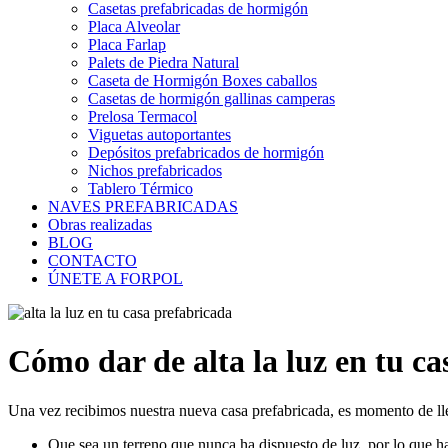
Casetas prefabricadas de hormigón
Placa Alveolar
Placa Farlap
Palets de Piedra Natural
Caseta de Hormigón Boxes caballos
Casetas de hormigón gallinas camperas
Prelosa Termacol
Viguetas autoportantes
Depósitos prefabricados de hormigón
Nichos prefabricados
Tablero Térmico
NAVES PREFABRICADAS
Obras realizadas
BLOG
CONTACTO
ÚNETE A FORPOL
Cómo dar de alta la luz en tu c
Una vez recibimos nuestra nueva casa prefabricada, es momento de llev
Que sea un terreno que nunca ha dispuesto de luz, por lo que hab