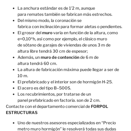
La anchura
estándar
es de
1’2
m,
aunque
para
remates
también
se fabrican
más
estrechos.
Del mismo modo
, la coronación
se
fabrica
con
inclinación
para formar
aletas
o
pendientes.
El grosor
del
muro
varía en función
de la altura
,
como
e=
0,10*h,
así
como
por ejemplo, el
clásico
muro
de
sótano
de garajes
de viviendas
de unos 3
m
de
altura
libre
tendrá 30
cm de espesor
;
Además, un
muro
de contención
de 6 m
de
altura
tendrá
60 cm
.
La altura
de
fabricación
máxima
puede llegar a ser
de
10
m.
El
prefabricado
y el interior
son
de hormigón H
-25.
El acero
es del
tipo B
–
500S.
Los
recubrimientos
,
por
tratarse
de un
panel
prefabricado
en
factoría.
son
de 2 cm
.
Contacte con el departamento comercial de
FORPOL
ESTRUCTURAS
Uno de nuestros asesores especializados en “Precio
metro muro hormigón” le resolverá todas sus dudas