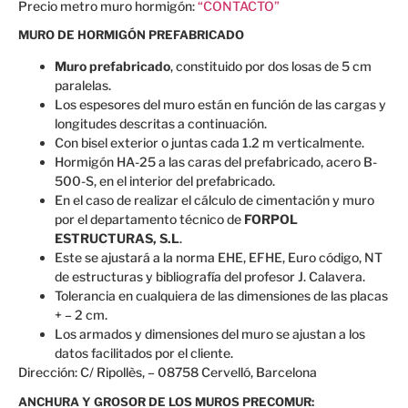
Precio metro muro hormigón:
“CONTACTO”
MURO DE HORMIGÓN PREFABRICADO
Muro prefabricado
, constituido por dos losas de 5 cm
paralelas.
Los espesores del muro están en función de las cargas y
longitudes descritas a continuación.
Con bisel exterior o juntas cada 1.2 m verticalmente.
Hormigón HA-25 a las caras del prefabricado, acero B-
500-S, en el interior del prefabricado.
En el caso de realizar el cálculo de cimentación y muro
por el departamento técnico de
FORPOL
ESTRUCTURAS, S.L
.
Este se ajustará a la norma EHE, EFHE, Euro código, NT
de estructuras y bibliografía del profesor J. Calavera.
Tolerancia en cualquiera de las dimensiones de las placas
+ – 2 cm.
Los armados y dimensiones del muro se ajustan a los
datos facilitados por el cliente.
Dirección: C/ Ripollès, – 08758 Cervelló, Barcelona
ANCHURA Y GROSOR DE LOS MUROS PRECOMUR: