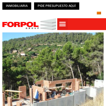
INMOBILIARIA
PIDE PRESUPUESTO AQUÍ
Casas prefabricadas
PREFABRICADOS HORMIGÓN
NAVES PREFABRICADAS
ÚNETE A FORPOL