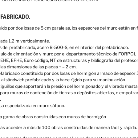
FABRICADO.
ido por dos losas de 5 cm paralelas, los espesores del muro están en 
 cada 1.2 m verticalmente.
del prefabricado, acero B-500-S, en el interior del prefabricado.
cálculo de cimentación y muro por el departamento técnico de FORP
 EHE, EFHE, Euro código, NT de estructuras y bibliografía del profesor
 las dimensiones de las placas + – 2 cm.
efabricado
constituido
por dos
losas
de hormigón
armado
de e
spesor
 al
sándwich
prefabricado
y
lo hace
rígido
para su
manipulación
.
tiguillos
que soportarán
la presión del
hormigonado
y el
vibrado
(
hasta
para muros de
contención
de tierras o
depósitos
abiertos,
o
empotra
.
a especializada en muro sótano.
a gama de obras construidas con muros de hormigón.
ás acceder a más de 100 obras construidas de manera fácil y rápida.