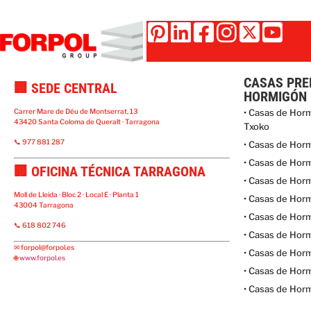
CASAS PRE
🏢 SEDE CENTRAL
HORMIGÓN
Carrer Mare de Déu de Montserrat, 13
• Casas de Hor
43420 Santa Coloma de Queralt · Tarragona
Txoko
📞 977 881 287
• Casas de Hor
• Casas de Hor
🏢 OFICINA TÉCNICA TARRAGONA
• Casas de Hor
Moll de Lleida · Bloc 2 · Local E · Planta 1
• Casas de Hor
43004 Tarragona
• Casas de Hor
📞 618 802 746
• Casas de Hor
✉
forpol@forpol.es
• Casas de Hor
🌐
www.forpol.es
• Casas de Hor
• Casas de Hor