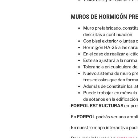
MUROS DE HORMIGÓN PRE
Muro prefabricado, constitu
descritas a continuación
Con bisel exterior o juntas
Hormigón HA-25 a las caras 
En el caso de realizar el 
Este se ajustará a la norma
Tolerancia en cualquiera de
Nuevo sistema
de muro
pr
tres
celosías
que dan forma
Además de
constituir los
la
Puede trabajar en
ménsula
de
sótanos
en la
edificación
FORPOL ESTRUCTURAS
empres
En
FORPOL
podrás ver una ampli
En nuestro mapa interactivo podr