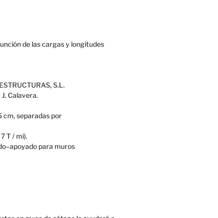
función de las cargas y longitudes
OL ESTRUCTURAS, S.L.
 J. Calavera.
5 cm
, separadas
por
 7
T
/
mi)
.
do
–
apoyado
para muros