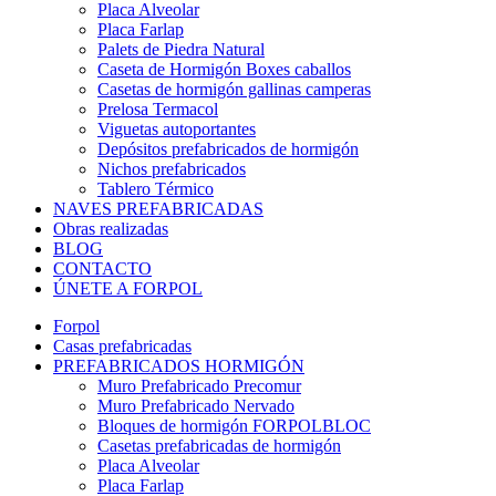
Placa Alveolar
Placa Farlap
Palets de Piedra Natural
Caseta de Hormigón Boxes caballos
Casetas de hormigón gallinas camperas
Prelosa Termacol
Viguetas autoportantes
Depósitos prefabricados de hormigón
Nichos prefabricados
Tablero Térmico
NAVES PREFABRICADAS
Obras realizadas
BLOG
CONTACTO
ÚNETE A FORPOL
Forpol
Casas prefabricadas
PREFABRICADOS HORMIGÓN
Muro Prefabricado Precomur
Muro Prefabricado Nervado
Bloques de hormigón FORPOLBLOC
Casetas prefabricadas de hormigón
Placa Alveolar
Placa Farlap