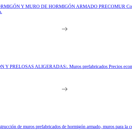
ÓN Y MURO DE HORMIGÓN ARMADO PRECOMUR Construcción de
a.
S ALIGERADAS:. Muros prefabricados Precios económicos a 
uros prefabricados de hormigón armado, muros para la contenc