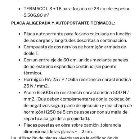
TERMACOL 3 + 16 para forjado de 23 cm de espesor.
5.506,80 m²
PLACA ALIGERADA Y AUTOPORTANTE TERMACOL:
Placa autoportante para forjado calculada en función
de las cargas y longitudes descritas a continuación.
Compuesta de dos nervios de hormigón armado de
doble T.
Con un entre eje de 60 cm, unidos mediante paneles
de poliestireno expandido continuo (sin puente
térmico).
Hormigón HA-25 / P / 16IIa resistencia característica
25 N / mm2.
Acero B-500S de resistencia característica 500 N /
mm2. (Que deben complementarse con la colocación
de negativos según plano de ejecución y una chapa de
hormigón H250 de 5 cm de espesor con su malla de
reparto a cargo de la propiedad.).
Placas puestas en obra sobre camión .tolerancia
dimensional de las placas + – 2 cm.
La utilización
de
placas
alveolares
en la edificación
de