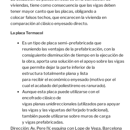
viviendas,
tiene como consecuencia
que las vigas
deben
tener
mayor
canto
que
las
placas,
obligando
a
colocar
falsos
techos
, que encarecen
la vivienda
en
comparación
al clásico
enyesado
directo.
La placa Termacol
Es un
tipo de placa
semi
–
prefabricada
que
reuniendo
las
ventajas de la
prefabricación
,
con
la
consiguiente
disminución
de tiempo
en la ejecución
de
la obra,
aporta una solución
en el apoyo
sobre las
vigas
que
permite dejar
la parte inferior
de la
estructura
totalmente plana
y lista
para
recibir
el
económico
enyesado
(
motivo por el
cual
el
acabado del
poliestireno
es
ranurado
).
Aunque esta
placa
puede
utilizarse con
el
encofrado
clásico
de
vigas
planas
unidireccionales
(utilizados
para apoyar
las
vigas
y
las
viguetas
del forjado
tradicional
),
también
puede utilizarse
sobre muros
de carga
y
vigas
prefabricadas.
Dirección: Av. Pere IV, esquina con Lope de Vega, Barcelona