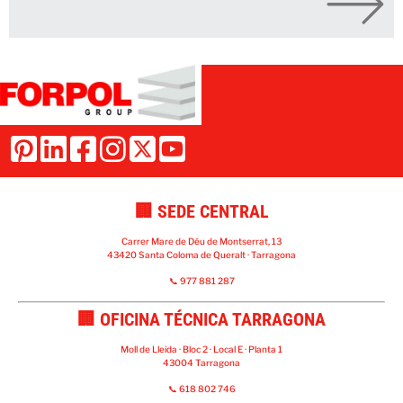
🏢 SEDE CENTRAL
Carrer Mare de Déu de Montserrat, 13
43420 Santa Coloma de Queralt · Tarragona
📞 977 881 287
🏢 OFICINA TÉCNICA TARRAGONA
Moll de Lleida · Bloc 2 · Local E · Planta 1
43004 Tarragona
📞 618 802 746