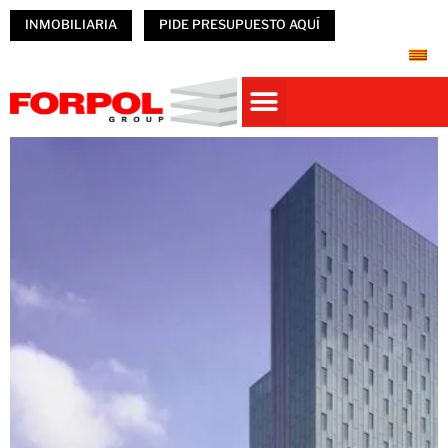
INMOBILIARIA
PIDE PRESUPUESTO AQUÍ
Casas prefabricadas
PREFABRICADOS HORMIGÓN
NAVES PREFABRICADAS
ÚNETE A FORPOL