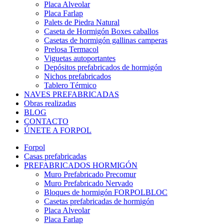
Placa Alveolar
Placa Farlap
Palets de Piedra Natural
Caseta de Hormigón Boxes caballos
Casetas de hormigón gallinas camperas
Prelosa Termacol
Viguetas autoportantes
Depósitos prefabricados de hormigón
Nichos prefabricados
Tablero Térmico
NAVES PREFABRICADAS
Obras realizadas
BLOG
CONTACTO
ÚNETE A FORPOL
Forpol
Casas prefabricadas
PREFABRICADOS HORMIGÓN
Muro Prefabricado Precomur
Muro Prefabricado Nervado
Bloques de hormigón FORPOLBLOC
Casetas prefabricadas de hormigón
Placa Alveolar
Placa Farlap