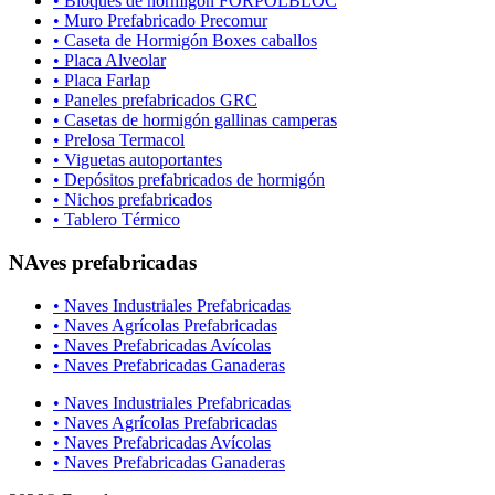
• Bloques de hormigón FORPOLBLOC
• Muro Prefabricado Precomur
• Caseta de Hormigón Boxes caballos
• Placa Alveolar
• Placa Farlap
• Paneles prefabricados GRC
• Casetas de hormigón gallinas camperas
• Prelosa Termacol
• Viguetas autoportantes
• Depósitos prefabricados de hormigón
• Nichos prefabricados
• Tablero Térmico
NAves prefabricadas
• Naves Industriales Prefabricadas
• Naves Agrícolas Prefabricadas
• Naves Prefabricadas Avícolas
• Naves Prefabricadas Ganaderas
• Naves Industriales Prefabricadas
• Naves Agrícolas Prefabricadas
• Naves Prefabricadas Avícolas
• Naves Prefabricadas Ganaderas