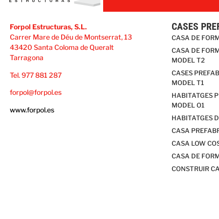
CASES PRE
Forpol Estructuras, S.L.
Carrer Mare de Déu de Montserrat, 13
CASA DE FOR
43420 Santa Coloma de Queralt
CASA DE FORM
Tarragona
MODEL T2
CASES PREFAB
Tel. 977 881 287
MODEL T1
forpol@forpol.es
HABITATGES 
MODEL O1
www.forpol.es
HABITATGES D
CASA PREFAB
CASA LOW CO
CASA DE FOR
CONSTRUIR C