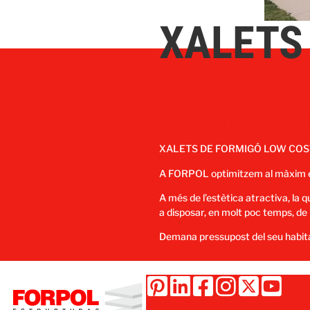
XALETS
XALETS DE FORMI
XALETS DE FORMIGÓ LOW COS
A FORPOL optimitzem al màxim el n
A més de l’estètica atractiva, la q
a disposar, en molt poc temps, de l
Demana pressupost del seu habit