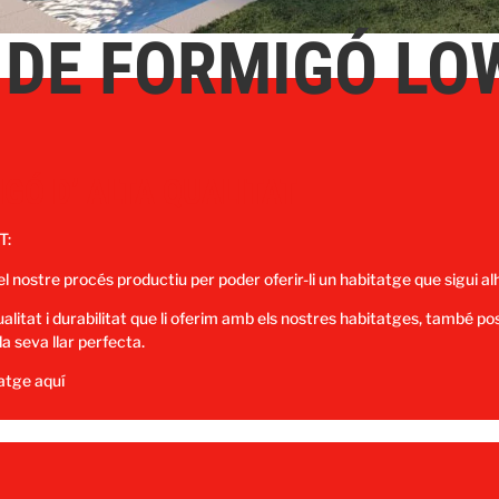
 DE FORMIGÓ LO
GÓ D’ ALTA QUALITAT
T:
ostre procés productiu per poder oferir-li un habitatge que sigui al
ualitat i durabilitat que li oferim amb els nostres habitatges, també po
a seva llar perfecta.
atge aquí