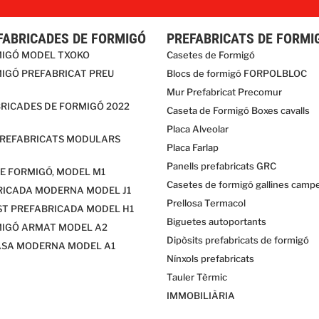
FABRICADES DE FORMIGÓ
PREFABRICATS DE FORMI
MIGÓ MODEL TXOKO
Casetes de Formigó
IGÓ PREFABRICAT PREU
Blocs de formigó FORPOLBLOC
Mur Prefabricat Precomur
RICADES DE FORMIGÓ 2022
Caseta de Formigó Boxes cavalls
Placa Alveolar
PREFABRICATS MODULARS
Placa Farlap
Panells prefabricats GRC
E FORMIGÓ, MODEL M1
Casetes de formigó gallines camp
RICADA MODERNA MODEL J1
Prellosa Termacol
ST PREFABRICADA MODEL H1
Biguetes autoportants
MIGÓ ARMAT MODEL A2
Dipòsits prefabricats de formigó
ASA MODERNA MODEL A1
Nínxols prefabricats
Tauler Tèrmic
IMMOBILIÀRIA