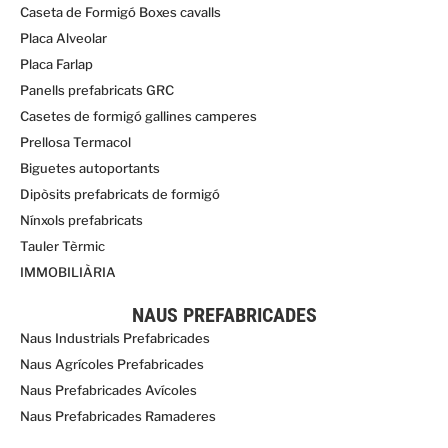
Caseta de Formigó Boxes cavalls
Placa Alveolar
Placa Farlap
Panells prefabricats GRC
Casetes de formigó gallines camperes
Prellosa Termacol
Biguetes autoportants
Dipòsits prefabricats de formigó
Nínxols prefabricats
Tauler Tèrmic
IMMOBILIÀRIA
NAUS PREFABRICADES
Naus Industrials Prefabricades
Naus Agrícoles Prefabricades
Naus Prefabricades Avícoles
Naus Prefabricades Ramaderes