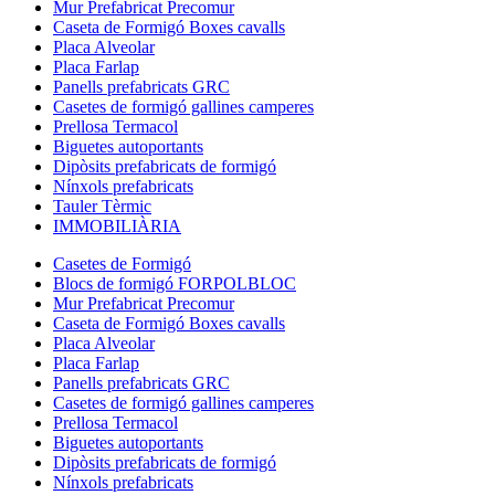
Mur Prefabricat Precomur
Caseta de Formigó Boxes cavalls
Placa Alveolar
Placa Farlap
Panells prefabricats GRC
Casetes de formigó gallines camperes
Prellosa Termacol
Biguetes autoportants
Dipòsits prefabricats de formigó
Nínxols prefabricats
Tauler Tèrmic
IMMOBILIÀRIA
Casetes de Formigó
Blocs de formigó FORPOLBLOC
Mur Prefabricat Precomur
Caseta de Formigó Boxes cavalls
Placa Alveolar
Placa Farlap
Panells prefabricats GRC
Casetes de formigó gallines camperes
Prellosa Termacol
Biguetes autoportants
Dipòsits prefabricats de formigó
Nínxols prefabricats