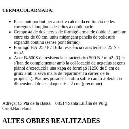
TERMACOL ARMADA:
Placa autoportant per a sostre calculada en funció de les
càrregues i longituds descrites a continuació.
Composta de dos nervis de formigó armat de doble té, amb un
entre eix de 60 cm, units mitjançant panells de poliestirè
expandit continu (sense pont tèrmic).
Formigó HA-25 / P / 16IIa resistència característica 25 N /
mm2.
Acer B-500S de resistència característica 500 N / mm2. (Que
s’han de complementar amb la col·locació de negatius segons
plànol d’execució i una xapa de formigó H250 de 5 cm de
gruix amb la seva malla de repartiment a càrrec de la
propietat.). Plaques posades en obra sobre camió .tolerància
dimensional de les plaques + – 2 cm. (precomur)
Adreça: C/ Pla de la Bassa – 08514 Santa Eulàlia de Puig-
Oriol,Barcelona
ALTES OBRES REALITZADES