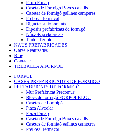
Placa Farlap
Caseta de Formigó Boxes cavalls
Casetes de formigó gallines camperes
Prellosa Termacol
Biguetes autoportants
Dipòsits prefabricats de formigó
Nínxols prefabricats
Tauler Tèrmic
NAUS PREFABRICADES
Obres Realitzades
Blog
Contacte
TREBALLA A FORPOL
FORPOL
CASES PREFABRICADES DE FORMIGÓ
PREFABRICATS DE FORMIGÓ
Mur Prefabricat Precomur
Blocs de formigó FORPOLBLOC
Casetes de Formigó
Placa Alveolar
Placa Farlap
Caseta de Formigó Boxes cavalls
Casetes de formigó gallines camperes
Prellosa Termacol