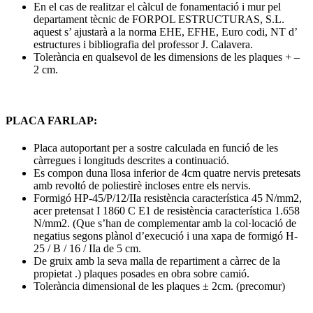
En el cas de realitzar el càlcul de fonamentació i mur pel
departament tècnic de FORPOL ESTRUCTURAS, S.L.
aquest s’ ajustarà a la norma EHE, EFHE, Euro codi, NT d’
estructures i bibliografia del professor J. Calavera.
Tolerància en qualsevol de les dimensions de les plaques + –
2 cm.
PLACA FARLAP:
Placa autoportant per a sostre calculada en funció de les
càrregues i longituds descrites a continuació.
Es compon duna llosa inferior de 4cm quatre nervis pretesats
amb revoltó de poliestirè incloses entre els nervis.
Formigó HP-45/P/12/IIa resistència característica 45 N/mm2,
acer pretensat I 1860 C E1 de resistència característica 1.658
N/mm2. (Que s’han de complementar amb la col·locació de
negatius segons plànol d’execució i una xapa de formigó H-
25 / B / 16 / IIa de 5 cm.
De gruix amb la seva malla de repartiment a càrrec de la
propietat .) plaques posades en obra sobre camió.
Tolerància dimensional de les plaques ± 2cm. (precomur)