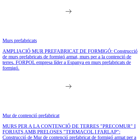
Murs prefabricats
AMPLIACIÓ MUR PREFABRICAT DE FORMIGÓ: Construcció
de murs prefabricats de formigó armat, murs per a la contenció de
terres. FORPOL empresa líder a Espanya en murs prefabricats de
formigó.
Mur de contenció prefabricat
MURS PER A LA CONTENCIÓ DE TERRES "PRECOMUR" I
FORJATS AMB PRELOSES "TERMACOL I FARLAP":
Construcció de Mur de contenció prefabricat de formigó armat per a