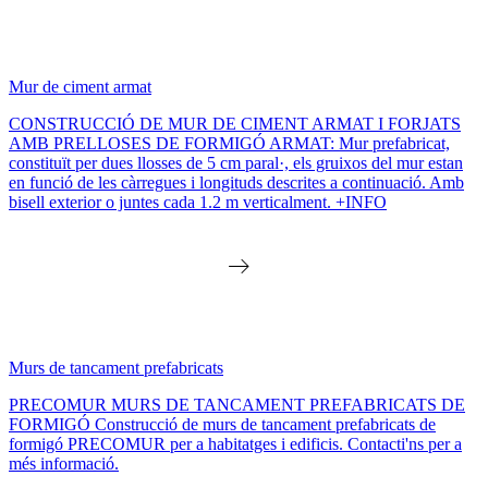
Mur de ciment armat
CONSTRUCCIÓ DE MUR DE CIMENT ARMAT I FORJATS
AMB PRELLOSES DE FORMIGÓ ARMAT: Mur prefabricat,
constituït per dues llosses de 5 cm paral·, els gruixos del mur estan
en funció de les càrregues i longituds descrites a continuació. Amb
bisell exterior o juntes cada 1.2 m verticalment. +INFO
Murs de tancament prefabricats
PRECOMUR MURS DE TANCAMENT PREFABRICATS DE
FORMIGÓ Construcció de murs de tancament prefabricats de
formigó PRECOMUR per a habitatges i edificis. Contacti'ns per a
més informació.